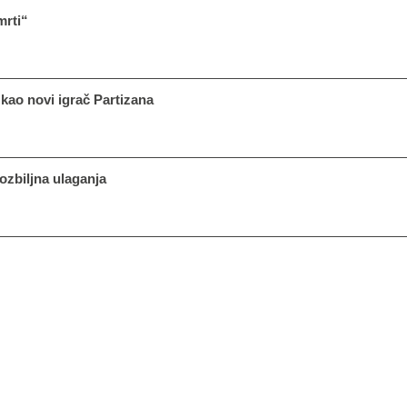
mrti“
kao novi igrač Partizana
 ozbiljna ulaganja