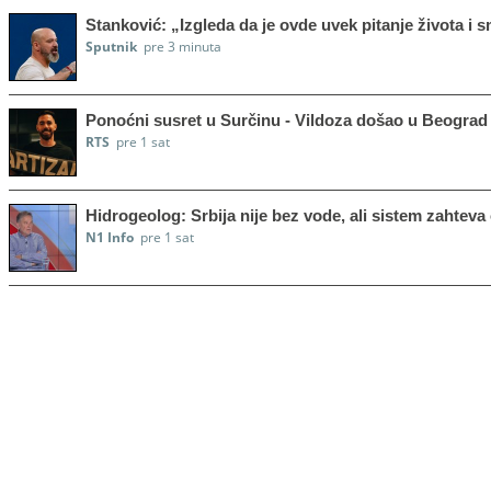
Stanković: „Izgleda da je ovde uvek pitanje života i s
Sputnik
pre 3 minuta
Ponoćni susret u Surčinu - Vildoza došao u Beograd 
RTS
pre 1 sat
Hidrogeolog: Srbija nije bez vode, ali sistem zahteva
N1 Info
pre 1 sat