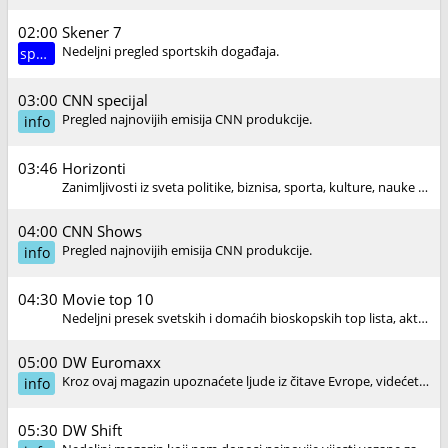
02:00
Skener 7
Nedeljni pregled sportskih događaja.
sport
03:00
CNN specijal
Pregled najnovijih emisija CNN produkcije.
info
03:46
Horizonti
Zanimljivosti iz sveta politike, biznisa, sporta, kulture, nauke i zabave. Pozadine događaja i fenomena. Priče koje proširuju vidike i približavaju ličnosti, događaje i stvarnost sveta u kome živimo.
04:00
CNN Shows
Pregled najnovijih emisija CNN produkcije.
info
04:30
Movie top 10
Nedeljni presek svetskih i domaćih bioskopskih top lista, aktuelnih blokbastera i ekskluzivni trejleri i najava novih filmova čije nas premijere očekuju u narednom periodu.
05:00
DW Euromaxx
Kroz ovaj magazin upoznaćete ljude iz čitave Evrope, videćete kako oni žive, kakve su njihove navike, kultura i svakodnevni život.
info
05:30
DW Shift