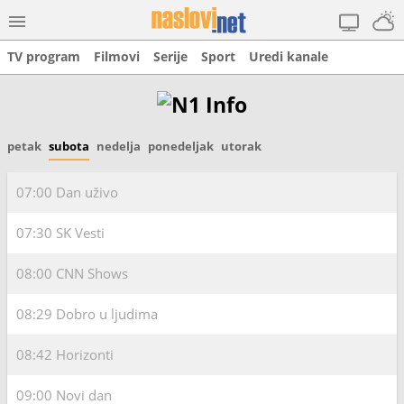
TV program
Filmovi
Serije
Sport
Uredi kanale
petak
subota
nedelja
ponedeljak
utorak
07:00
Dan uživo
07:30
SK Vesti
08:00
CNN Shows
08:29
Dobro u ljudima
08:42
Horizonti
09:00
Novi dan