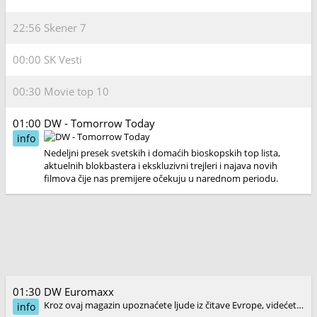
22:56
Skener 7
00:00
SK Vesti
00:30
Movie top 10
01:00
DW - Tomorrow Today
info
Nedeljni presek svetskih i domaćih bioskopskih top lista,
aktuelnih blokbastera i ekskluzivni trejleri i najava novih
filmova čije nas premijere očekuju u narednom periodu.
01:30
DW Euromaxx
Kroz ovaj magazin upoznaćete ljude iz čitave Evrope, videćete kako oni žive, kakve su njihove navike, kultura i svakodnevni život.
info