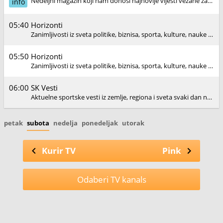
Nedeljni magazin koji nam donosi najnovije vijesti vezane za internet.
info
05:40
Horizonti
Zanimljivosti iz sveta politike, biznisa, sporta, kulture, nauke i zabave. Pozadine događaja i fenomena. Priče koje proširuju vidike i približavaju ličnosti, događaje i stvarnost sveta u kome živimo.
05:50
Horizonti
Zanimljivosti iz sveta politike, biznisa, sporta, kulture, nauke i zabave. Pozadine događaja i fenomena. Priče koje proširuju vidike i približavaju ličnosti, događaje i stvarnost sveta u kome živimo.
06:00
SK Vesti
Aktuelne sportske vesti iz zemlje, regiona i sveta svaki dan na N1.
petak
subota
nedelja
ponedeljak
utorak
Kurir TV
Pink
Odaberi TV kanals