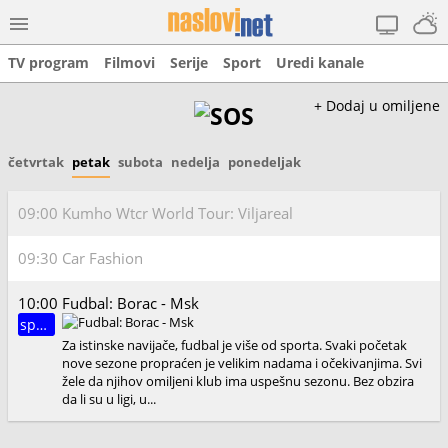
TV program
Filmovi
Serije
Sport
Uredi kanale
+ Dodaj u omiljene
četvrtak
petak
subota
nedelja
ponedeljak
09:00
Kumho Wtcr World Tour: Viljareal
09:30
Car Fashion
10:00
Fudbal: Borac - Msk
sport
Za istinske navijače, fudbal je više od sporta. Svaki početak
nove sezone propraćen je velikim nadama i očekivanjima. Svi
žele da njihov omiljeni klub ima uspešnu sezonu. Bez obzira
da li su u ligi, u...