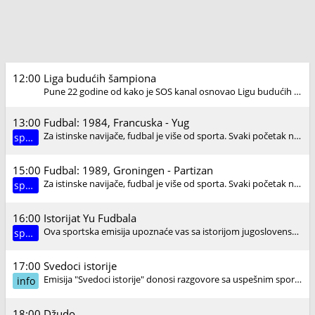
12:00
Liga budućih šampiona
Pune 22 godine od kako je SOS kanal osnovao Ligu budućih šampiona u Srbiji su održavana i održavaju se i dalje takmičenja škola fudbala i podmladaka fudbalskih klubova sa područja Republike Srbije.
13:00
Fudbal: 1984, Francuska - Yug
Za istinske navijače, fudbal je više od sporta. Svaki početak nove sezone propraćen je velikim nadama i očekivanjima. Svi žele da njihov omiljeni klub ima uspešnu sezonu. Bez obzira da li su u ligi, u...
sport
15:00
Fudbal: 1989, Groningen - Partizan
Za istinske navijače, fudbal je više od sporta. Svaki početak nove sezone propraćen je velikim nadama i očekivanjima. Svi žele da njihov omiljeni klub ima uspešnu sezonu. Bez obzira da li su u ligi, u...
sport
16:00
Istorijat Yu Fudbala
Ova sportska emisija upoznaće vas sa istorijom jugoslovenskog fudbala i njenim najvećim fudbalskim imenima.
sport
17:00
Svedoci istorije
Emisija "Svedoci istorije" donosi razgovore sa uspešnim sportistima i trenerima koji su obeležili istoriju jugoslovenskog i srpskog sporta.
info
18:00
Džudo