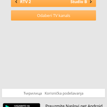
RTV 2
Studio B
Odaberi TV kanals
Ћирилица
Korisnička podešavanja
Preuzmite Naslovi.net Android