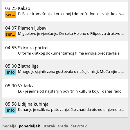
03:25
Kakao
Priča o siromašnoj, ali vrijednoj i dobroćudnoj djevojci koja sanja da se jednog dana bavi proizvodnjom čokolade. Iako misli da je njena porodica siromašnog porijekla, sve se mijenja kada mračne...
serija
04:07
Plamen ljubavi
Miguelovo je vjenčanje. On čeka Helenu u Filipeovu društvu. Ona dolazi na vjenčanje s Marijom Paulom. Poslije, dok Helena sjedi sama u automobilu, pojavi se Nuno i izvlači je van.
serija
04:55
Skica za portret
U formi kratkog dokumentarnog filma emisija predstavlja autore važne za hrvatsku povijest i kulturu.
05:00
Zlatna liga
Mnogo je sjajnih žena gostovalo u našoj emisiji. Među njima je bilo liječnica, glazbenica, sportašica, arhitektica, književnica i novinarki. A neke su od njih i novinarke i književnice.
info
05:30
Vrtlarica
Luk je jedna od najstarijih povrtnih kultura koju i danas rado uzgajamo u svojim vrtovima.
05:58
Lidijina kuhinja
Kuhanje je nalik na putovanje, što znači da bismo u njemu trebali uživati koliko i u jelu. Za focacciu iz Recca potrebno je malo vremena i planiranja, ali ona je puna sira i ima neodoljiv okus.
info
nedelja
ponedeljak
utorak
sreda
četvrtak