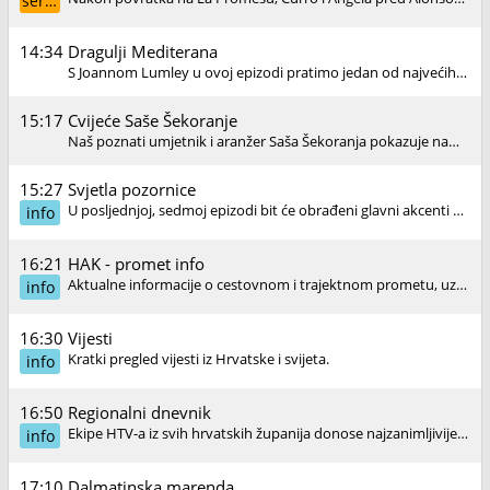
serija
14:34
Dragulji Mediterana
S Joannom Lumley u ovoj epizodi pratimo jedan od najvećih festivala na Mallorci, Nit de Foc (Noć vatre) i posjećujemo povijesni grad Calvià.
15:17
Cvijeće Saše Šekoranje
Naš poznati umjetnik i aranžer Saša Šekoranja pokazuje nam kako kod kuće možemo napraviti vlastitu cvjetnu čaroliju.
15:27
Svjetla pozornice
U posljednjoj, sedmoj epizodi bit će obrađeni glavni akcenti popularne kulturu od početka novog tisućljeća do danas.
info
16:21
HAK - promet info
Aktualne informacije o cestovnom i trajektnom prometu, uz javljanja iz Hrvatskog autokluba.
info
16:30
Vijesti
Kratki pregled vijesti iz Hrvatske i svijeta.
info
16:50
Regionalni dnevnik
Ekipe HTV-a iz svih hrvatskih županija donose najzanimljivije aktualne događaje i priče iz cijele zemlje, a tu je i detaljna regionalna vremenska prognoza.
info
17:10
Dalmatinska marenda