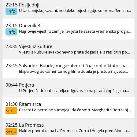
22:15
Posljednji
U tanzanijskoj savani, nedaleko mjesta gdje su pronađeni najstariji ostaci roda Homo, nekoliko družina plemena Hadza još uvijek živi onim načinom života kojim je ljudska vrsta živjela kroz cijelu.
info
23:15
Dnevnik 3
Najnovije vijesti iz zemlje i svijeta te sažeta vremenska prognoza za sljedeći dan.
info
23:35
Vijesti iz kulture
Vijesti iz kulture svakodnevno prate događaje iz različitih područja kulture i umjetnosti.
23:45
Salvador: Bande, megazatvori i "najcool diktator na svijetu"
Ekipa ovog dokumentarnog filma dobila je pristup najvećem i najsurovijem zatvoru u Salvadoru. Ovdje je iza rešetaka 15.000 zatvorenika, a većina njih nikad neće izaći živa.
00:44
Potjera
U Potjeri četiri natjecatelja odgovaraju na pitanja općeg znanja i pritom grade taktiku koja ih može dovesti do finalnog kruga. No na putu im stoji Lovac.
01:30
Ritam srca
Cesare i Alberto ne sumnjaju da će smrt Margherite Bottai njihovi protivnici iskoristiti za izbacivanje primarijusa. Iako nije počinila nikakvu pogrešku, Delia se osjeća odgovornom.
serija
02:25
La Promesa
Nakon povratka na La Promesu, Curro i Ángela pred Alonsom i Leocadijom izraze želju da nastave vezu. Petra zamoli Jacoba da proda ogrlicu koju joj je darovala markiza i on pristane.
serija