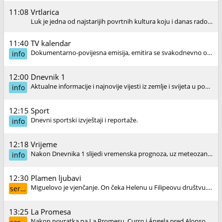
11:08
Vrtlarica
Luk je jedna od najstarijih povrtnih kultura koju i danas rado uzgajamo u svojim vrtovima.
11:40
TV kalendar
Dokumentarno-povijesna emisija, emitira se svakodnevno od 1976. godine. Prikazuje važne događaje i obljetnice iz hrvatske i svjetske povijesti.
info
12:00
Dnevnik 1
Aktualne informacije i najnovije vijesti iz zemlje i svijeta u podnevnom Dnevniku.
info
12:15
Sport
Dnevni sportski izvještaji i reportaže.
info
12:18
Vrijeme
Nakon Dnevnika 1 slijedi vremenska prognoza, uz meteozanimljivosti i upozorenja na opasne vremenske pojave, a uoči Dnevnika 2 sažeta tjedna prognoza.
info
12:30
Plamen ljubavi
Miguelovo je vjenčanje. On čeka Helenu u Filipeovu društvu. Ona dolazi na vjenčanje s Marijom Paulom. Poslije, dok Helena sjedi sama u automobilu, pojavi se Nuno i izvlači je van.
serija
13:25
La Promesa
Nakon povratka na La Promesu, Curro i Ángela pred Alonsom i Leocadijom izraze želju da nastave vezu. Petra zamoli Jacoba da proda ogrlicu koju joj je darovala markiza i on pristane.