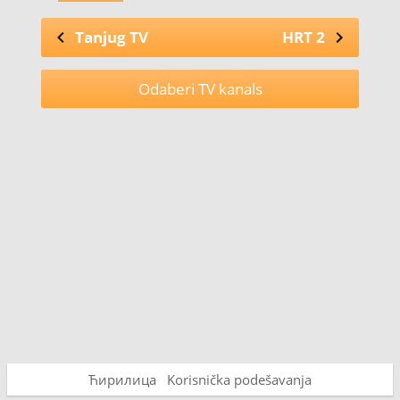
Tanjug TV
HRT 2
Odaberi TV kanals
Ћирилица
Korisnička podešavanja