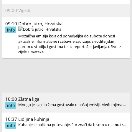
09:00
Vijesti
09:10
Dobro jutro, Hrvatska
info
Mozaična emisija koja od ponedjeljka do subote donosi
aktualne informativne i zabavne sadržaje, s voditeljskim
parom u studiju i gostima te uz reportaže i javljanja uživo iz
cijele Hrvatske i.
10:00
Zlatna liga
Mnogo je sjajnih žena gostovalo u našoj emisiji. Među njima je bilo liječnica, glazbenica, sportašica, arhitektica, književnica i novinarki. A neke su od njih i novinarke i književnice.
info
10:37
Lidijina kuhinja
Kuhanje je nalik na putovanje, što znači da bismo u njemu trebali uživati koliko i u jelu. Za focacciu iz Recca potrebno je malo vremena i planiranja, ali ona je puna sira i ima neodoljiv okus.
info