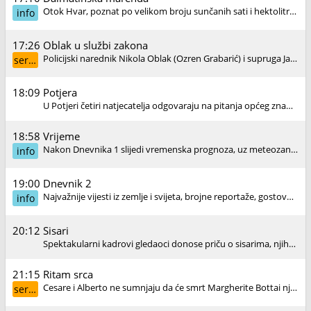
Otok Hvar, poznat po velikom broju sunčanih sati i hektolitrima vrhunskog vina i maslinovoga ulja, idilično je mjesto za kušati dalmatinsku marendu.
info
17:26
Oblak u službi zakona
Policijski narednik Nikola Oblak (Ozren Grabarić) i supruga Jagoda (Dijana Vidušin) žive svoj dinamičan obiteljski život uz sinove Brunu (Toma Medvešek) i Ratka (Borna Fadljević).
serija
18:09
Potjera
U Potjeri četiri natjecatelja odgovaraju na pitanja općeg znanja i pritom grade taktiku koja ih može dovesti do finalnog kruga. No na putu im stoji Lovac.
18:58
Vrijeme
Nakon Dnevnika 1 slijedi vremenska prognoza, uz meteozanimljivosti i upozorenja na opasne vremenske pojave, a uoči Dnevnika 2 sažeta tjedna prognoza.
info
19:00
Dnevnik 2
Najvažnije vijesti iz zemlje i svijeta, brojne reportaže, gostovanja istaknutih stručnjaka i komentatora u Dnevniku 2, u najgledanijoj informativnoj emisiji HTV-a.
info
20:12
Sisari
Spektakularni kadrovi gledaoci donose priču o sisarima, njihovim navikama i obrascima ponašanja koji su karakteristični za određene vrste.
21:15
Ritam srca
Cesare i Alberto ne sumnjaju da će smrt Margherite Bottai njihovi protivnici iskoristiti za izbacivanje primarijusa. Iako nije počinila nikakvu pogrešku, Delia se osjeća odgovornom.
serija