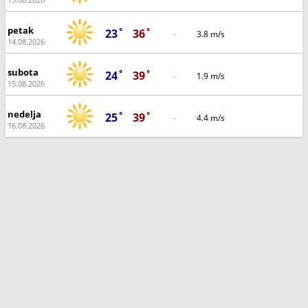
petak
23˚
36˚
–
3.8 m/s
14.08.2026
subota
24˚
39˚
–
1.9 m/s
15.08.2026
nedelja
25˚
39˚
–
4.4 m/s
16.08.2026