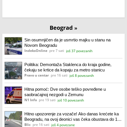
Beograd
»
Sin osumnjičen da je usmrtio majku u stanu na
Novom Beogradu
IndeksOnline
pre 7 sati
još 37 povezanih
Politika: Demontaža Staklenca do kraja godine,
čekaju se krtice da kopaju za metro stanicu
Pravo u centar
pre 16 sati
još 8 povezanih
Hitna pomoć: Dve osobe teško povređene u
saobraćajnoj nezgodi u Zemunu
N1 Info
pre 19 sati
još 10 povezanih
Hitno upozorenje za vozače! Ako danas krećete ka
Beogradu, na ovoj deonici vas čeka obustava do 17
časova
Blic
pre 16 sati
još 4 povezane