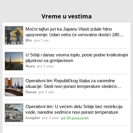
Vreme u vestima
Moćni tajfun juri ka Japanu Vlasti izdale hitno
upozorenje: Udari vetra će verovatno dostići 180
kilometara na sat
Blic
pre 1 sat
U Srbiji i danas veoma toplo, posle podne kratkotrajni
pljuskovi sa grmljavinom
Nova
pre 2 sata
Operativni tim Republičkog štaba za vanredne
situacije: Sledi novi porast temperature sledeće
nedelje
Danas
pre 5 sati
Operativni tim: U većem delu Srbije bez restrikcija
vode, naredne sedmice novi porast temperature
Insajder
pre 3 sata
još 39 povezanih