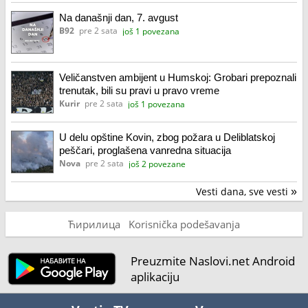
Na današnji dan, 7. avgust
B92
pre 2 sata
još 1 povezana
Veličanstven ambijent u Humskoj: Grobari prepoznali
trenutak, bili su pravi u pravo vreme
Kurir
pre 2 sata
još 1 povezana
U delu opštine Kovin, zbog požara u Deliblatskoj
peščari, proglašena vanredna situacija
Nova
pre 2 sata
još 2 povezane
Vesti dana, sve vesti
»
Ћирилица
Korisnička podešavanja
Preuzmite Naslovi.net Android
aplikaciju