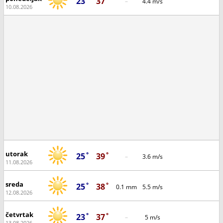
23˚
37˚
–
4.4 m/s
10.08.2026
utorak
25˚
39˚
–
3.6 m/s
11.08.2026
sreda
25˚
38˚
0.1 mm
5.5 m/s
12.08.2026
četvrtak
23˚
37˚
–
5 m/s
13.08.2026