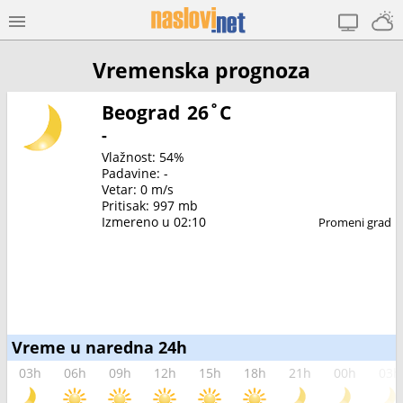
Vremenska prognoza
Beograd
26˚C
-
Vlažnost: 54%
Padavine: -
Vetar: 0 m/s
Pritisak: 997 mb
Izmereno u 02:10
Promeni grad
Vreme u naredna 24h
03h
06h
09h
12h
15h
18h
21h
00h
03h