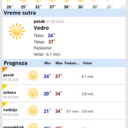
26˚
25˚
32˚
37˚
38˚
36˚
30˚
26˚
23˚
Vreme sutra
petak
07.08.2026
Vedro
24˚
TMin:
37˚
TMax:
Padavine:
–
Vetar:
6.1 m/s
Prognoza
Min
Max
Padavine
Vetar
petak
24˚
37˚
–
6.1 m/s
07.08.2026
subota
20˚
34˚
–
5.8 m/s
08.08.2026
nedelja
21˚
34˚
0.1 mm
3.6 m/s
09.08.2026
ponedeljak