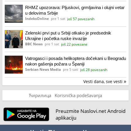
RHMZ upozorava: Pljuskovi, grmljavina i olujni vetar
u delovima Srbije
IndeksOnline
pre 1 sat
još 57 povezanih
Zelenski prvi put u Srbiji otkako je predsednik
Ukrajine i početka ruske invazije
BBC News
pre 1 sat
još 22 povezane
Vatrogasci i posada helikoptera dočekani u Beogradu
nakon gašenja požara u Španiji
Serbian News Media
pre 5 sati
još 28 povezanih
Vesti dana, sve vesti
»
Ћирилица
Korisnička podešavanja
Preuzmite Naslovi.net Android
aplikaciju