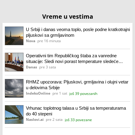
Vreme u vestima
U Srbiji i danas veoma toplo, posle podne kratkotrajni
pljuskovi sa grmljavinom
Nova
pre 16 minuta
Operativni tim Republičkog štaba za vanredne
situacije: Sledi novi porast temperature sledeće
nedelje
Danas
pre 3 sata
RHMZ upozorava: Pljuskovi, grmljavina i olujni vetar
u delovima Srbije
IndeksOnline
pre 1 sat
još 39 povezanih
Vrhunac toplotnog talasa u Srbiji sa temperaturama
do 40 stepeni
Naslovi.ai
pre 2 sata
još 33 povezane