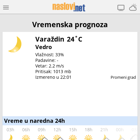
Vremenska prognoza
Varaždin
24˚C
Vedro
Vlažnost: 33%
Padavine: -
Vetar: 2.2 m/s
Pritisak: 1013 mb
Izmereno u 22:01
Promeni grad
Vreme u naredna 24h
03h
06h
09h
12h
15h
18h
21h
00h
03h