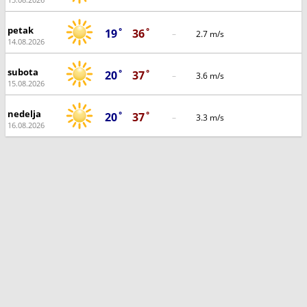
petak
19˚
36˚
–
2.7 m/s
14.08.2026
subota
20˚
37˚
–
3.6 m/s
15.08.2026
nedelja
20˚
37˚
–
3.3 m/s
16.08.2026