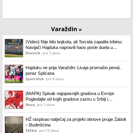
Varaždin
»
(Video) Nije bilo bojkota, ali Torcida zapalila tribinu:
Navijači Hajduka napravili haos posle duela u
Varaždinu
Dnevnik
pre 3 dana
Hajduku ne prija Varaždin: Livaja promašio penal,
poraz Splićana
Sport klub
pre 4 dana
(MAPA) Spisak najopasnijih gradova u Evropi:
Pogledajte od kojih gradova zaziru u Srbiji i
komšiluku
Nova
pre 5 dana
HŽ raspisao natječaj za projekt obnove pruge Zabok
– Budinšćina
SEEbiz
pre 10 dana