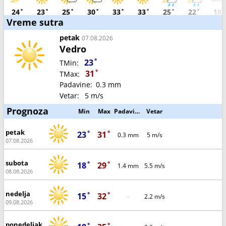
24˚
23˚
25˚
30˚
33˚
33˚
25˚
22˚
18˚
Vreme sutra
petak
07.08.2026
Vedro
23˚
TMin:
31˚
TMax:
Padavine:
0.3 mm
Vetar:
5 m/s
Prognoza
Min
Max
Padavine
Vetar
petak
23˚
31˚
0.3 mm
5 m/s
07.08.2026
subota
18˚
29˚
1.4 mm
5.5 m/s
08.08.2026
nedelja
15˚
32˚
–
2.2 m/s
09.08.2026
ponedeljak