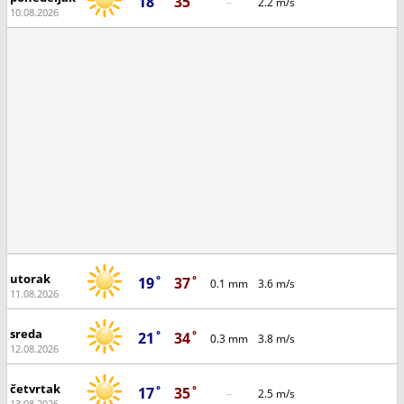
18˚
35˚
–
2.2 m/s
10.08.2026
utorak
19˚
37˚
0.1 mm
3.6 m/s
11.08.2026
sreda
21˚
34˚
0.3 mm
3.8 m/s
12.08.2026
četvrtak
17˚
35˚
–
2.5 m/s
13.08.2026