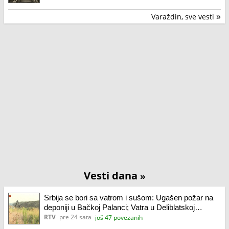
Varaždin, sve vesti
»
Vesti dana
»
Srbija se bori sa vatrom i sušom: Ugašen požar na
deponiji u Bačkoj Palanci; Vatra u Deliblatskoj
peščari zahvatila više od 700 hektara
RTV
pre 24 sata
još 47 povezanih