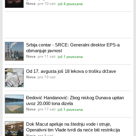
Nova
pre 10 sati
još 4 povezane
Srbija centar - SRCE: Generalni direktor EPS-a
obmanjuje javnost
Nova
pre 11 sati
još 1 povezana
Od 17. avgusta još 18 lekova o trošku države
Nova
pre 19 sati
Đedović Handanović: Zbog niskog Dunava upitan
uvoz 20.000 tona dizela
Nova
pre 17 sati
još 1 povezana
Dok Macut apeluje na štednju vode i struje,
Operativni tim Vlade tvrdi da neće biti restrikcija
Nova
pre 8 sati