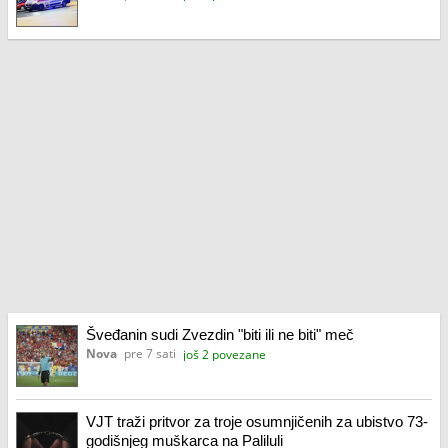
Šveđanin sudi Zvezdin "biti ili ne biti" meč
Nova
pre 7 sati
još 2 povezane
VJT traži pritvor za troje osumnjičenih za ubistvo 73-
godišnjeg muškarca na Paliluli