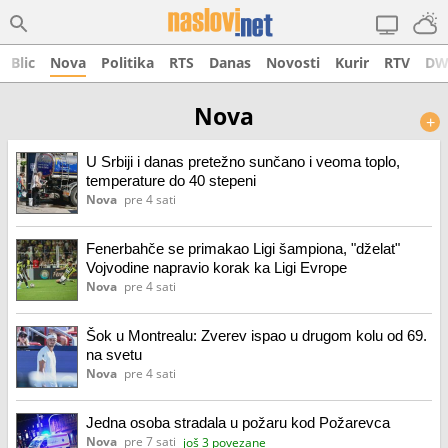
Blic
Nova
Politika
RTS
Danas
Novosti
Kurir
RTV
D
Nova
+
U Srbiji i danas pretežno sunčano i veoma toplo,
temperature do 40 stepeni
Nova
pre 4 sati
Fenerbahče se primakao Ligi šampiona, "dželat"
Vojvodine napravio korak ka Ligi Evrope
Nova
pre 4 sati
Šok u Montrealu: Zverev ispao u drugom kolu od 69.
na svetu
Nova
pre 4 sati
Jedna osoba stradala u požaru kod Požarevca
Nova
pre 7 sati
još 3 povezane