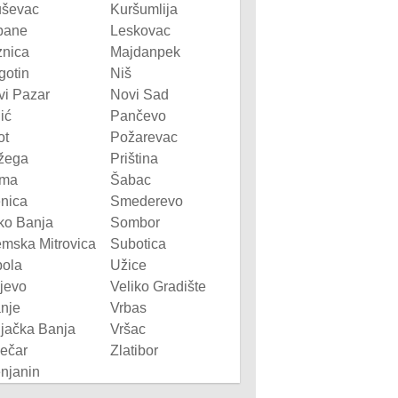
uševac
Kuršumlija
bane
Leskovac
znica
Majdanpek
gotin
Niš
vi Pazar
Novi Sad
ić
Pančevo
ot
Požarevac
žega
Priština
ma
Šabac
enica
Smederevo
ko Banja
Sombor
emska Mitrovica
Subotica
pola
Užice
jevo
Veliko Gradište
nje
Vrbas
njačka Banja
Vršac
ječar
Zlatibor
njanin