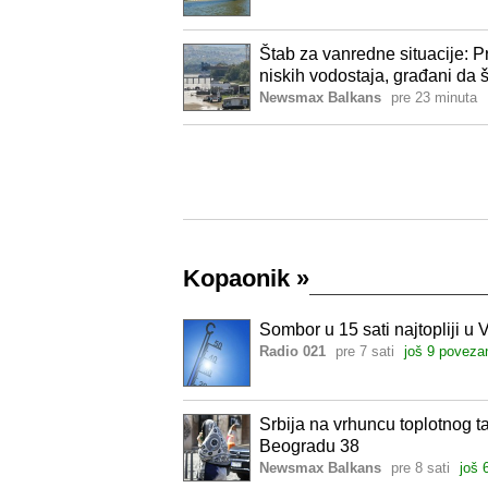
Štab za vanredne situacije: P
niskih vodostaja, građani da 
Newsmax Balkans
pre 23 minuta
Kopaonik
»
Sombor u 15 sati najtopliji u 
Radio 021
pre 7 sati
još 9 poveza
Srbija na vrhuncu toplotnog t
Beogradu 38
Newsmax Balkans
pre 8 sati
još 