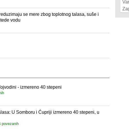
Va
Za
reduzimaju se mere zbog toplotnog talasa, suše i
štede vodu
Vojvodini - izmereno 40 stepeni
nih
alasa: U Somboru i Ćupriji izmereno 40 stepeni, u
6 povezanih