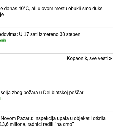
 je danas 40°C, ali u ovom mestu obukli smo duks:
je
adovima: U 17 sati izmereno 38 stepeni
anih
»
Kopaonik, sve vesti
selja zbog požara u Deliblatskoj peščari
ih
 Novom Pazaru: Inspekcija upala u objekat i otkrila
3,6 miliona, radnici radili "na crno"