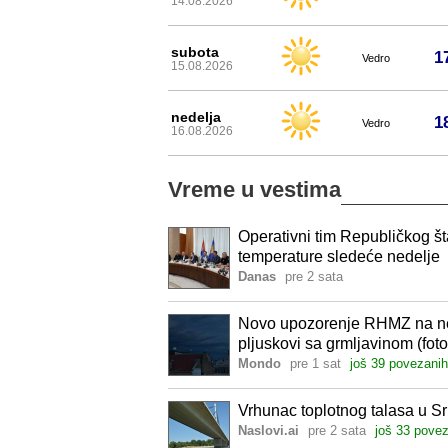
14.08.2026
subota
1
Vedro
15.08.2026
nedelja
1
Vedro
16.08.2026
Vreme u vestima
Operativni tim Republičkog št
temperature sledeće nedelje
Danas
pre 2 sata
Novo upozorenje RHMZ na nev
pljuskovi sa grmljavinom (foto
Mondo
pre 1 sat
još 39 povezanih
Vrhunac toplotnog talasa u Sr
Naslovi.ai
pre 2 sata
još 33 pove