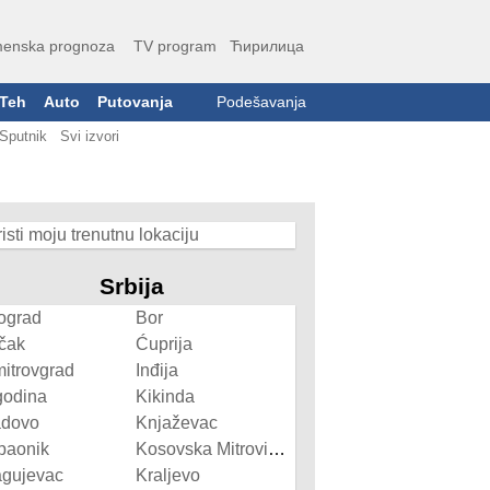
enska prognoza
TV program
Ћирилица
Teh
Auto
Putovanja
Podešavanja
Sputnik
Svi izvori
isti moju trenutnu lokaciju
Srbija
ograd
Bor
čak
Ćuprija
itrovgrad
Inđija
godina
Kikinda
adovo
Knjaževac
paonik
Kosovska Mitrovica
agujevac
Kraljevo