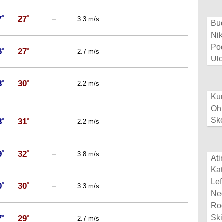
7˚
27˚
–
3.3 m/s
Bu
Nik
Po
6˚
27˚
–
2.7 m/s
Ulc
8˚
30˚
–
2.2 m/s
Ku
Oh
Sk
8˚
31˚
–
2.2 m/s
9˚
32˚
–
3.8 m/s
Ati
Kat
Le
0˚
30˚
–
3.3 m/s
Ne
Ro
7˚
29˚
Ski
–
2.7 m/s