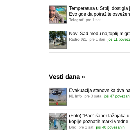
Temperatura u Srbiji dostigla
Evo gde da potražite osvežen
Telegraf
pre 1 sat
Novi Sad među najtoplijim gr
Radio 021
pre 1 dan
još 11 povez
Vesti dana
»
Evakuacija stanovnika dva na
N1 Info
pre 3 sata
još 47 povezan
(Foto) "Pao" šaner lažnjaka u
kopije poznatih marki vredne 1
Blic
pre 1 sat
još 48 povezanih