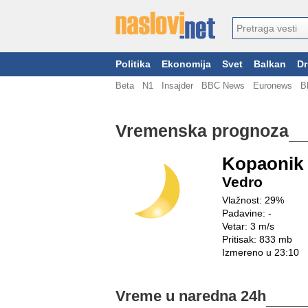
Politika
Ekonomija
Svet
Balkan
Dr
Beta
N1
Insajder
BBC News
Euronews
B
Vremenska prognoza
Kopaonik
Vedro
Vlažnost: 29%
Padavine: -
Vetar: 3 m/s
Pritisak: 833 mb
Izmereno u 23:10
Vreme u naredna 24h