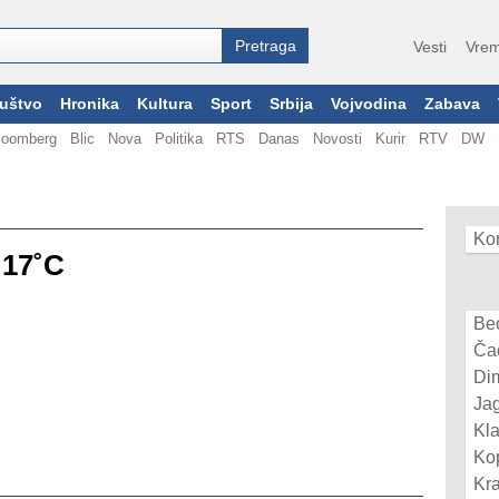
Vesti
Vrem
uštvo
Hronika
Kultura
Sport
Srbija
Vojvodina
Zabava
loomberg
Blic
Nova
Politika
RTS
Danas
Novosti
Kurir
RTV
DW
Kor
17˚C
Be
Ča
Dim
Ja
Kl
Ko
Kr