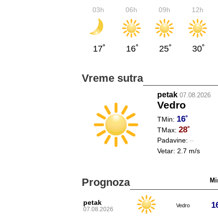
03h
06h
09h
12h
17˚
16˚
25˚
30˚
Vreme sutra
petak
07.08.2026
Vedro
16˚
TMin:
28˚
TMax:
Padavine:
–
Vetar:
2.7 m/s
Prognoza
Mi
petak
1
Vedro
07.08.2026