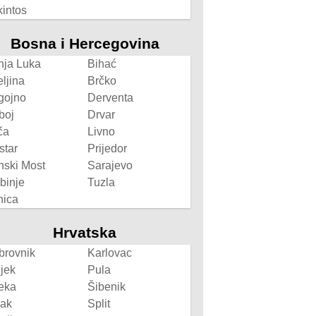
intos
Bosna i Hercegovina
nja Luka
Bihać
eljina
Brčko
gojno
Derventa
boj
Drvar
ča
Livno
star
Prijedor
nski Most
Sarajevo
binje
Tuzla
nica
Hrvatska
brovnik
Karlovac
jek
Pula
eka
Šibenik
sak
Split