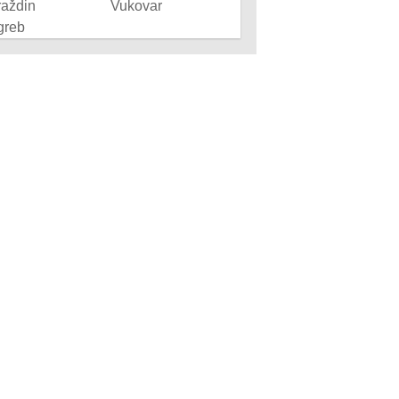
raždin
Vukovar
greb