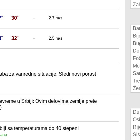
Zak
7˚
30˚
–
2.7 m/s
Ba
Bij
8˚
32˚
–
2.5 m/s
Bu
Do
Fo
Mo
Sa
aba za vanredne situacije: Sledi novi porast
Tre
Ze
reme u Srbiji: Ovim delovima zemlje prete
)
Du
Osi
Rij
biji sa temperaturama do 40 stepeni
Si
zane