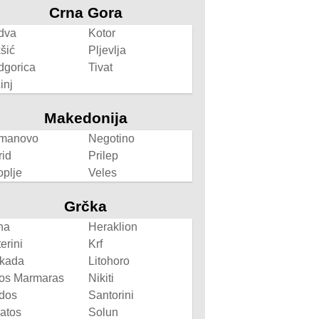
Crna Gora
dva
Kotor
šić
Pljevlja
dgorica
Tivat
inj
Makedonija
manovo
Negotino
rid
Prilep
oplje
Veles
Grčka
na
Heraklion
erini
Krf
fkada
Litohoro
os Marmaras
Nikiti
dos
Santorini
atos
Solun