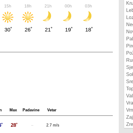
Kr
15h
18h
21h
00h
03h
Le
Lo
Ne
30˚
26˚
21˚
19˚
18˚
No
Pal
Pir
Po
Ru
Sj
So
Sr
To
Val
Vra
Vr
n
Max
Padavine
Vetar
Za
Zre
6˚
28˚
–
2.7 m/s