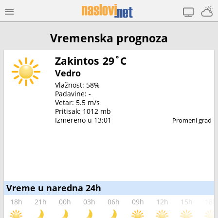
Vremenska prognoza
Zakintos
29˚C
Vedro
Vlažnost: 58%
Padavine: -
Vetar: 5.5 m/s
Pritisak: 1012 mb
Izmereno u 13:01
Promeni grad
Vreme u naredna 24h
18h
21h
00h
03h
06h
09h
12h
15h
18h