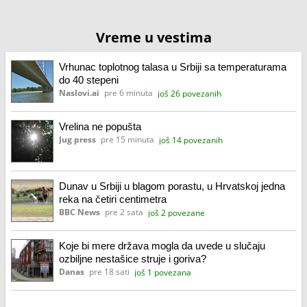
Vreme u vestima
Vrhunac toplotnog talasa u Srbiji sa temperaturama
do 40 stepeni
Naslovi.ai
pre 6 minuta
još 26 povezanih
Vrelina ne popušta
Jug press
pre 15 minuta
još 14 povezanih
Dunav u Srbiji u blagom porastu, u Hrvatskoj jedna
reka na četiri centimetra
BBC News
pre 2 sata
još 2 povezane
Koje bi mere država mogla da uvede u slučaju
ozbiljne nestašice struje i goriva?
Danas
pre 18 sati
još 1 povezana