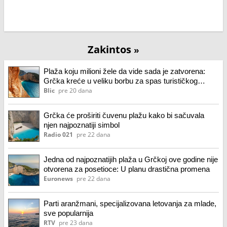
Zakintos
»
Plaža koju milioni žele da vide sada je zatvorena:
Grčka kreće u veliku borbu za spas turističkog
simbola
Blic
pre 20 dana
Grčka će proširiti čuvenu plažu kako bi sačuvala
njen najpoznatiji simbol
Radio 021
pre 22 dana
Jedna od najpoznatijih plaža u Grčkoj ove godine nije
otvorena za posetioce: U planu drastična promena
Euronews
pre 22 dana
Parti aranžmani, specijalizovana letovanja za mlade,
sve popularnija
RTV
pre 23 dana