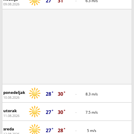
27˚
31˚
–
6.3 m/s
09.08.2026
ponedeljak
28˚
30˚
–
8.3 m/s
10.08.2026
utorak
27˚
30˚
–
7.5 m/s
11.08.2026
sreda
27˚
28˚
–
5 m/s
12.08.2026