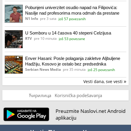
Pobunjeni univerzitet osudio napad na Filipovića:
Nasilje nad profesorima mora odmah da prestane
N1 Info
pre 3 sata
još 57 povezanih
U Somboru u 14 časova 40 stepeni Celzijusa
RTV
pre 10 minuta
još 53 povezane
Enver Hasani: Posle polaganja zakletve Aljbuljene
Hadžiju, Kosovo je ostalo bez predsednika
Serbian News Media
pre 35 minuta
još 25 povezanih
Vesti dana, sve vesti
»
Ћирилица
Korisnička podešavanja
Preuzmite Naslovi.net Android
aplikaciju