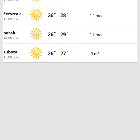
četvrtak
26˚
28˚
–
4.4 m/s
13.08.2026
petak
26˚
29˚
–
4.7 m/s
14.08.2026
subota
26˚
27˚
–
3 m/s
15.08.2026