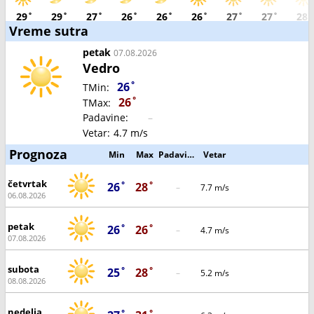
29˚
29˚
27˚
26˚
26˚
26˚
27˚
27˚
28˚
Vreme sutra
petak
07.08.2026
Vedro
26˚
TMin:
26˚
TMax:
Padavine:
–
Vetar:
4.7 m/s
Prognoza
Min
Max
Padavine
Vetar
četvrtak
26˚
28˚
–
7.7 m/s
06.08.2026
petak
26˚
26˚
–
4.7 m/s
07.08.2026
subota
25˚
28˚
–
5.2 m/s
08.08.2026
nedelja