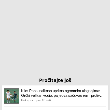
Pročitajte još
Kiks Panatinaikosa uprkos ogromnim ulaganjima:
Grčki velikan vodio, pa jedva sačuvao remi protiv
CSKA 1948!
Hot sport
pre 10 sati