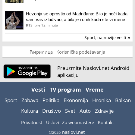
Hezonja se oprostio od Madriđana: Bilo je noći kada
sam vas izluđivao, a bilo je i onih kada ste vi mene
RTS
pre 12 minuta
Sport, najnovije vesti
»
Ћирилица
Korisnička podešavanja
Preuzmite Naslovi.net Android
aplikaciju
Vesti
TV program
Vreme
Sport
Zabava
Politika
Ekonomija
Hronika
Balkan
Kultura
Društvo
Svet
Auto
Zdravlje
Privatnost
Uslovi
Za webmastere
Kontakt
naslovi.net
©2026