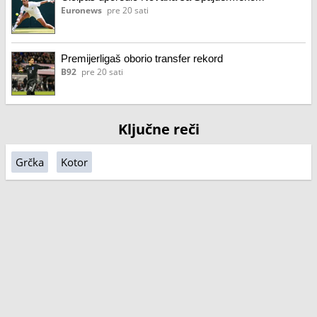
Euronews
pre 20 sati
Premijerligaš oborio transfer rekord
B92
pre 20 sati
Ključne reči
Grčka
Kotor