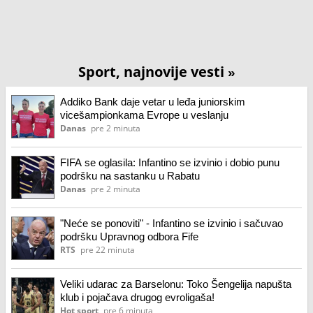
Sport, najnovije vesti
»
Addiko Bank daje vetar u leđa juniorskim
vicešampionkama Evrope u veslanju
Danas
pre 2 minuta
FIFA se oglasila: Infantino se izvinio i dobio punu
podršku na sastanku u Rabatu
Danas
pre 2 minuta
"Neće se ponoviti" - Infantino se izvinio i sačuvao
podršku Upravnog odbora Fife
RTS
pre 22 minuta
Veliki udarac za Barselonu: Toko Šengelija napušta
klub i pojačava drugog evroligaša!
Hot sport
pre 6 minuta