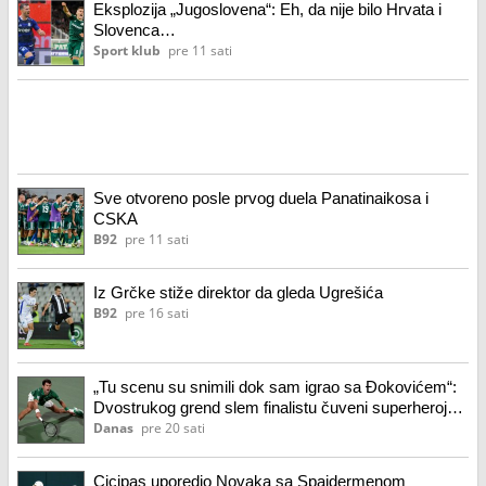
Eksplozija „Jugoslovena“: Eh, da nije bilo Hrvata i
Slovenca…
Sport klub
pre 11 sati
Sve otvoreno posle prvog duela Panatinaikosa i
CSKA
B92
pre 11 sati
Iz Grčke stiže direktor da gleda Ugrešića
B92
pre 16 sati
„Tu scenu su snimili dok sam igrao sa Đokovićem“:
Dvostrukog grend slem finalistu čuveni superheroj
podsetio na Novaka
Danas
pre 20 sati
Cicipas uporedio Novaka sa Spajdermenom