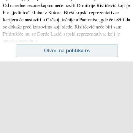
Od naredne sezone kapicu neće nositi Dimitrije Rističević koji je
bio ,,jedinica” kluba iz Kotora. Bivši srpski reprezentativac
karijeru će nastaviti u Grčkoj, tačnije u Panionisu, gde će težiti da
se dokaže pred izazovima koji slede. Risitčević neće biti sam.
Pridružiće mu se Đorđe Lazić, srpski reprezentativac koji je
završio epizodu u
Otvori na
politika.rs