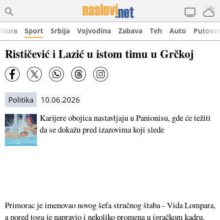
ltura
Sport
Srbija
Vojvodina
Zabava
Teh
Auto
Putova
Rističević i Lazić u istom timu u Grčkoj
Politika
10.06.2026
​Karijere obojica nastavljaju u Panionisu, gde će težiti
da se dokažu pred izazovima koji slede
Primorac je imenovao novog šefa stručnog štaba - Vida Lompara,
a pored toga je napravio i nekoliko promena u igračkom kadru.