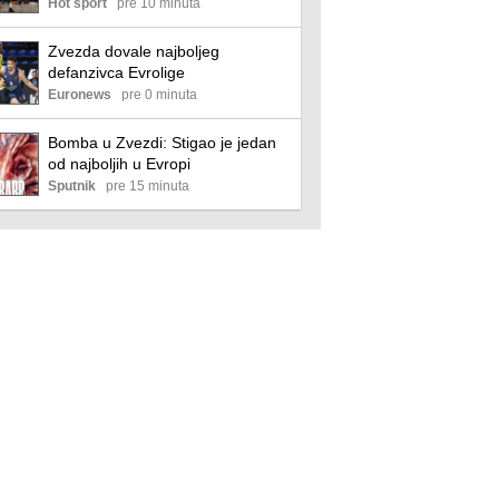
crveno-belom i odmah se oglasio!
Hot sport
pre 10 minuta
Zvezda dovale najboljeg
defanzivca Evrolige
Euronews
pre 0 minuta
Bomba u Zvezdi: Stigao je jedan
od najboljih u Evropi
Sputnik
pre 15 minuta