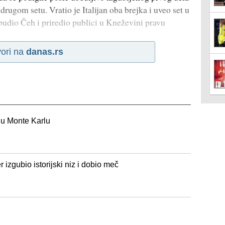
 drugom setu. Vratio je Italijan oba brejka i uveo set u
udio Čeh i priredio publici u Kneževini pravu
ori na
danas.rs
 u Monte Karlu
izgubio istorijski niz i dobio meč