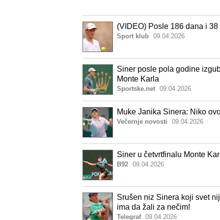
(VIDEO) Posle 186 dana i 38 
Sport klub
09.04.2026
Siner posle pola godine izgubi
Monte Karla
Sportske.net
09.04.2026
Muke Janika Sinera: Niko ovo
Večernje novosti
09.04.2026
Siner u četvrtfinalu Monte Kar
B92
09.04.2026
Srušen niz Sinera koji svet nij
ima da žali za nečim!
Telegraf
09.04.2026