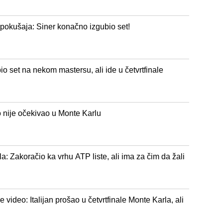
pokušaja: Siner konačno izgubio set!
o set na nekom mastersu, ali ide u četvrtfinale
 nije očekivao u Monte Karlu
la: Zakoračio ka vrhu ATP liste, ali ima za čim da žali
e video: Italijan prošao u četvrtfinale Monte Karla, ali