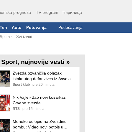
enska prognoza
TV program
Ћирилица
Teh
Auto
Putovanja
Podešavanja
Sputnik
Svi izvori
Sport, najnovije vesti »
Zvezda ozvaničila dolazak
istaknutog defanzivca iz Asvela
Sport klub
pre 20 minuta
Nik Vajler-Bab novi košarkaš
Crvene zvezde
RTS
pre 15 minuta
Moneke odlepio na Zvezdinu
bombu: Video novi potpis u