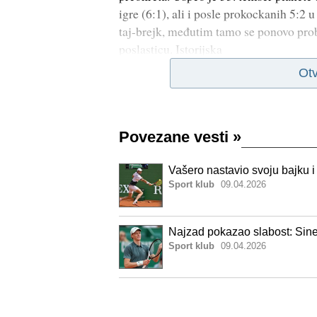
igre (6:1), ali i posle prokockanih 5:2 u
taj-brejk, međutim tamo se ponovo prob
poslasticu. Istorijska
Otv
Povezane vesti
»
Vašero nastavio svoju bajku i
Sport klub
09.04.2026
Najzad pokazao slabost: Siner 
Sport klub
09.04.2026