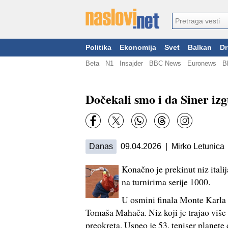
Politika
Ekonomija
Svet
Balkan
Dr
Beta
N1
Insajder
BBC News
Euronews
B
Dočekali smo i da Siner iz
Danas
09.04.2026 | Mirko Letunica
Konačno je prekinut niz itali
na turnirima serije 1000.
U osmini finala Monte Karla J
Tomaša Mahača. Niz koji je trajao više
preokreta. Uspeo je 53. teniser planete