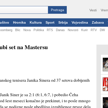
Vesti
Vrem
uštvo
Hronika
Kultura
Sport
Srbija
Vojvodina
Zabava
loomberg
Blic
Nova
Politika
RTS
Danas
Novosti
Kurir
RTV
DW
gubi set na Mastersu
janskog tenisera Janika Sinera od 37 setova dobijenih
anik Siner je sa 2:1 (6:1, 6:7, ) pobedio Čeha
 od šest meseci konačno je prekinut, i to posle mnogo
 da se podigne posle ubedljivo izgubljenog prvog dela