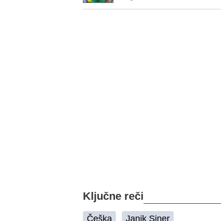
Ključne reči
Češka
Janik Siner