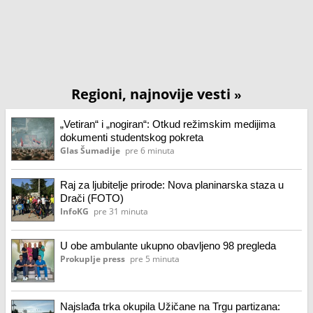
Regioni, najnovije vesti
»
„Vetiran“ i „nogiran“: Otkud režimskim medijima
dokumenti studentskog pokreta
Glas Šumadije
pre 6 minuta
Raj za ljubitelje prirode: Nova planinarska staza u
Drači (FOTO)
InfoKG
pre 31 minuta
U obe ambulante ukupno obavljeno 98 pregleda
Prokuplje press
pre 5 minuta
Najslađa trka okupila Užičane na Trgu partizana: