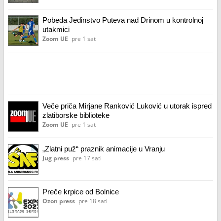
Pobeda Jedinstvo Puteva nad Drinom u kontrolnoj
utakmici
Zoom UE
pre 1 sat
Veče priča Mirjane Ranković Luković u utorak ispred
zlatiborske biblioteke
Zoom UE
pre 1 sat
„Zlatni puž“ praznik animacije u Vranju
Jug press
pre 17 sati
Preče krpice od Bolnice
Ozon press
pre 18 sati