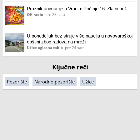
Praznik animacije u Vranju: Počinje 16. Zlatni puž
OK radio
pre 23 sata
U ponedeljak bez struje više naselja u novovaroškoj
opštini zbog radova na mreži
Užice oglasna tabla
pre 24 sata
Ključne reči
Pozorište
Narodno pozorište
Užice