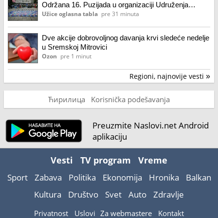
Održana 16. Puzijada u organizaciji Udruženja
„Roditelj“(foto/video)
Užice oglasna tabla
pre 31 minuta
Dve akcije dobrovoljnog davanja krvi sledeće nedelje
u Sremskoj Mitrovici
Ozon
pre 1 minut
Regioni, najnovije vesti
»
Ћирилица
Korisnička podešavanja
Preuzmite Naslovi.net Android
aplikaciju
Vesti
TV program
Vreme
Sport
Zabava
Politika
Ekonomija
Hronika
Balkan
Kultura
Društvo
Svet
Auto
Zdravlje
Privatnost
Uslovi
Za webmastere
Kontakt