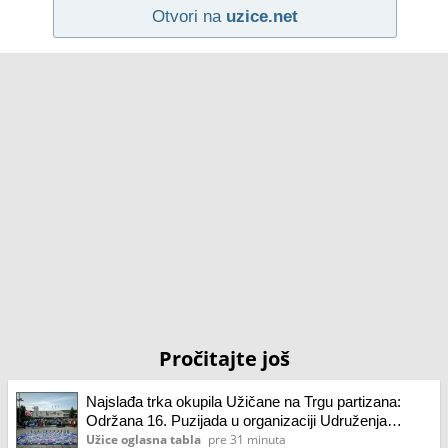
Otvori na
uzice.net
Pročitajte još
Najslađa trka okupila Užičane na Trgu partizana:
Održana 16. Puzijada u organizaciji Udruženja
„Roditelj“(foto/video)
Užice oglasna tabla
pre 31 minuta