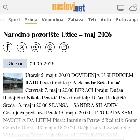
ra
Sport
Srbija
Vojvodina
Zabava
Teh
Auto
Putovanja
Narodno pozorište Užice – maj 2026
Užice.net
09.05.2026
Utorak 5. maj u 20.00 DOVIĐENjA U SLEDEĆEM
RAJU Pisac i reditelj: Aleksandar Saša Lukač
Četvrtak 7. maj u 20.00 BERAČI Igraju: Dušan
Radojičić i Nikola Penezić Pisac i reditelj: Dušan Radojičić
Sreda 13. maj u 20.00 SEANSA – SANDRA SILAĐEV
Gostujuća predstava Petak 15. maj u 20.00 LETO KADA SAM
NAUČILA DA LETIM Pisac: Jasminka Petrović Reditelj: Goran
Golovko Utorak 19. maj u 18.00 20. Dečji festival Zvezdarište
Velika scena Teatar „Vuk“ Beograd LETO KADA SAM