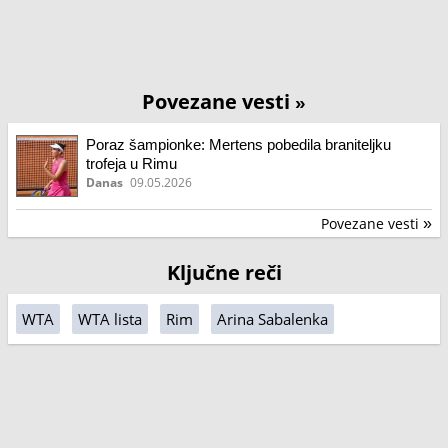
Povezane vesti
»
Poraz šampionke: Mertens pobedila braniteljku
trofeja u Rimu
Danas
09.05.2026
Povezane vesti
»
Ključne reči
WTA
WTA lista
Rim
Arina Sabalenka