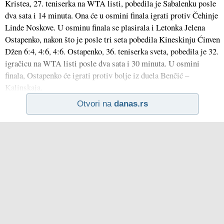
Kristea, 27. teniserka na WTA listi, pobedila je Sabalenku posle
dva sata i 14 minuta. Ona će u osmini finala igrati protiv Čehinje
Linde Noskove. U osminu finala se plasirala i Letonka Jelena
Ostapenko, nakon što je posle tri seta pobedila Kineskinju Ćinven
Džen 6:4, 4:6, 4:6. Ostapenko, 36. teniserka sveta, pobedila je 32.
igračicu na WTA listi posle dva sata i 30 minuta. U osmini
finala, Ostapenko će igrati protiv bolje iz duela Benčić –
Kalinskaja.
Otvori na
danas.rs