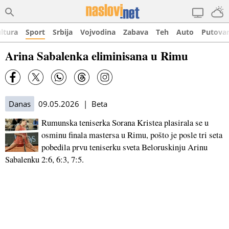
ltura
Sport
Srbija
Vojvodina
Zabava
Teh
Auto
Putova
Arina Sabalenka eliminisana u Rimu
Danas
09.05.2026 | Beta
Rumunska teniserka Sorana Kristea plasirala se u
osminu finala mastersa u Rimu, pošto je posle tri seta
pobedila prvu teniserku sveta Beloruskinju Arinu
Sabalenku 2:6, 6:3, 7:5.