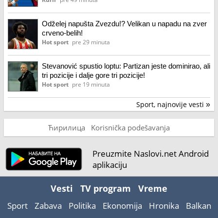
Odželej napušta Zvezdu!? Velikan u napadu na zver
crveno-belih!
Hot sport
pre 29 minuta
Stevanović spustio loptu: Partizan jeste dominirao, ali
tri pozicije i dalje gore tri pozicije!
Hot sport
pre 19 minuta
Sport, najnovije vesti
»
Ћирилица
Korisnička podešavanja
Preuzmite Naslovi.net Android
aplikaciju
Vesti
TV program
Vreme
Sport
Zabava
Politika
Ekonomija
Hronika
Balkan