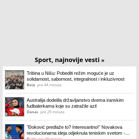
Sport, najnovije vesti
»
Tribina u Nišu: Pobediti režim moguće je uz
solidarnost, sabornost, integralnost i inkluzivnost
Beta
pre 44 minuta
Australija dodelila državljanstvo dvema iranskim
fudbalerkama koje su zatražile azil
Danas
pre 29 minuta
"Đoković predlaže to? Interesantno!" Novakova
revolucionarna ideja odjeknula teniskim svetom -
stigla reakcija iz Amerike!
Kurir
pre 49 minuta