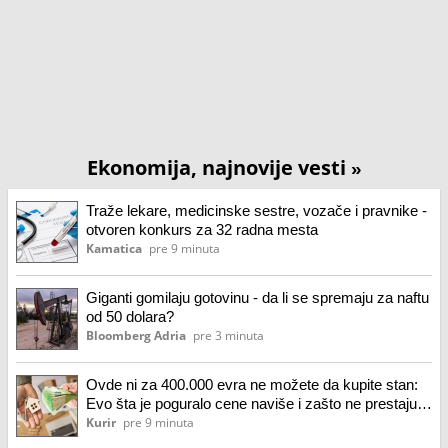
Ekonomija, najnovije vesti
»
Traže lekare, medicinske sestre, vozače i pravnike -
otvoren konkurs za 32 radna mesta
Kamatica
pre 9 minuta
Giganti gomilaju gotovinu - da li se spremaju za naftu
od 50 dolara?
Bloomberg Adria
pre 3 minuta
Ovde ni za 400.000 evra ne možete da kupite stan:
Evo šta je poguralo cene naviše i zašto ne prestaju
da rastu
Kurir
pre 9 minuta