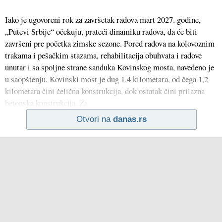
Iako je ugovoreni rok za završetak radova mart 2027. godine,
„Putevi Srbije“ očekuju, prateći dinamiku radova, da će biti
završeni pre početka zimske sezone. Pored radova na kolovoznim
trakama i pešačkim stazama, rehabilitacija obuhvata i radove
unutar i sa spoljne strane sanduka Kovinskog mosta, navedeno je
u saopštenju. Kovinski most je dug 1,4 kilometara, od čega 1,2
kilometara čini čelična konstrukcija, dok ostatak čini prilazna
betonska konstrukcija. Za
Otvori na
danas.rs