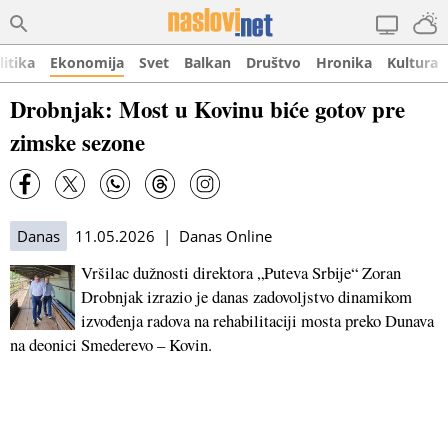
litika
Ekonomija
Svet
Balkan
Društvo
Hronika
Kultura
Drobnjak: Most u Kovinu biće gotov pre
zimske sezone
Danas
11.05.2026 | Danas Online
Vršilac dužnosti direktora „Puteva Srbije“ Zoran
Drobnjak izrazio je danas zadovoljstvo dinamikom
izvođenja radova na rehabilitaciji mosta preko Dunava
na deonici Smederevo – Kovin.