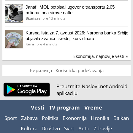
Janaf i MOL potpisali ugovor o transportu 2,05
miliona tona sirove nafte
Biznis.rs
pre 13 minuta
Kursna lista za 7. avgust 2026: Narodna banka Srbije
objavila zvanični srednji kurs dinara
Kurir
pre 4 minuta
Ekonomija, najnovije vesti
»
Ћирилица
Korisnička podešavanja
Preuzmite Naslovi.net Android
aplikaciju
Vesti
TV program
Vreme
Sport
Zabava
Politika
Ekonomija
Hronika
Balkan
Kultura
Društvo
Svet
Auto
Zdravlje