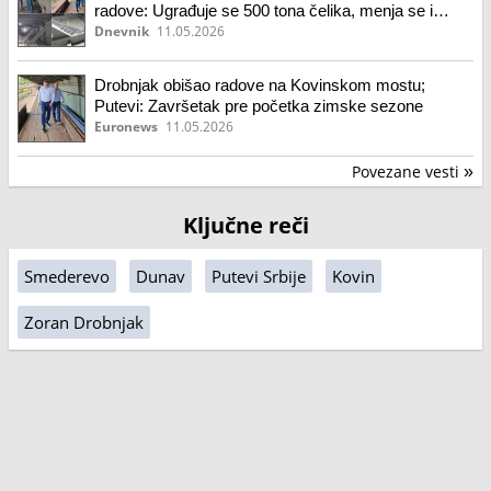
radove: Ugrađuje se 500 tona čelika, menja se i
rasveta
Dnevnik
11.05.2026
Drobnjak obišao radove na Kovinskom mostu;
Putevi: Završetak pre početka zimske sezone
Euronews
11.05.2026
Povezane vesti
»
Ključne reči
Smederevo
Dunav
Putevi Srbije
Kovin
Zoran Drobnjak