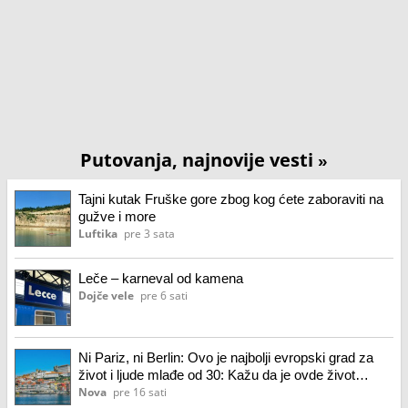
Putovanja, najnovije vesti
»
Tajni kutak Fruške gore zbog kog ćete zaboraviti na
gužve i more
Luftika
pre 3 sata
Leče – karneval od kamena
Dojče vele
pre 6 sati
Ni Pariz, ni Berlin: Ovo je najbolji evropski grad za
život i ljude mlađe od 30: Kažu da je ovde život
pristupačan
Nova
pre 16 sati