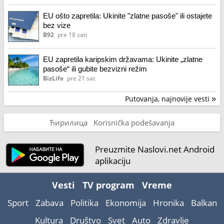
EU ošto zapretila: Ukinite "zlatne pasoše" ili ostajete
bez vize
B92
pre 18 sati
EU zapretila karipskim državama: Ukinite „zlatne
pasoše“ ili gubite bezvizni režim
BizLife
pre 21 sat
Putovanja, najnovije vesti
»
Ћирилица
Korisnička podešavanja
Preuzmite Naslovi.net Android
aplikaciju
Vesti
TV program
Vreme
Sport
Zabava
Politika
Ekonomija
Hronika
Balkan
Kultura
Društvo
Svet
Auto
Zdravlje