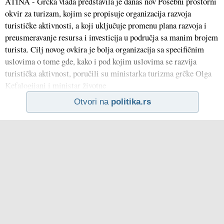
ATINA - Grčka vlada predstavila je danas nov Posebni prostorni
okvir za turizam, kojim se propisuje organizacija razvoja
turističke aktivnosti, a koji uključuje promenu plana razvoja i
preusmeravanje resursa i investicija u područja sa manim brojem
turista. Cilj novog ovkira je bolja organizacija sa specifičnim
uslovima o tome gde, kako i pod kojim uslovima se razvija
turistička aktivnost, poručili su ministarka turizma grčke Olga
Kefalogijani i ministar životne
Otvori na
politika.rs