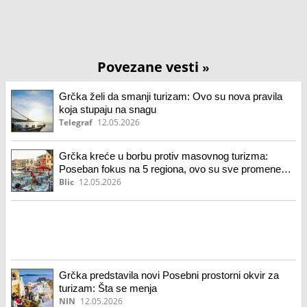
Povezane vesti
»
Grčka želi da smanji turizam: Ovo su nova pravila
koja stupaju na snagu
Telegraf
12.05.2026
Grčka kreće u borbu protiv masovnog turizma:
Poseban fokus na 5 regiona, ovo su sve promene
koje donosi novi prostorni plan
Blic
12.05.2026
Grčka predstavila novi Posebni prostorni okvir za
turizam: Šta se menja
NIN
12.05.2026