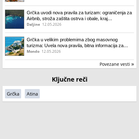
Grčka uvodi nova pravila za turizam: ograničenja za
Airbnb, stroža zaštita ostrva i obale, kraj
nekontrolisane gradnje
Daljine
12.05.2026
Grčka u velikim problemima zbog masovnog
turizma: Uvela nova pravila, bitna informacija za
Srbe koji tamo putuju
Mondo
12.05.2026
Povezane vesti
»
Ključne reči
Grčka
Atina