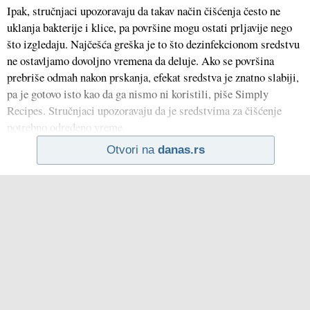
Ipak, stručnjaci upozoravaju da takav način čišćenja često ne
uklanja bakterije i klice, pa površine mogu ostati prljavije nego
što izgledaju. Najčešća greška je to što dezinfekcionom sredstvu
ne ostavljamo dovoljno vremena da deluje. Ako se površina
prebriše odmah nakon prskanja, efekat sredstva je znatno slabiji,
pa je gotovo isto kao da ga nismo ni koristili, piše Simply
Recipes. Stručnjaci upozoravaju da je sredstvima za čišćenje
potrebno određeno vreme
Otvori na
danas.rs