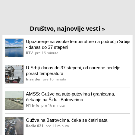
Društvo, najnovije vesti
»
Upozorenje na visoke temperature na području Srbije
- danas do 37 stepeni
RTV
pre 16 minuta
U Srbiji danas do 37 stepeni, od naredne nedelje
porast temperatura
Insajder
pre 16 minuta
AMSS: Gužve na auto-putevima i granicama,
čekanje na Šidu i Batrovcima
N1 Info
pre 16 minuta
Gužva na Batrovcima, čeka se četiri sata
Radio 021
pre 11 minuta