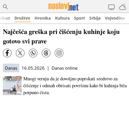
alkan
Društvo
Hronika
Kultura
Sport
Srbija
Vojvodina
Najčešća greška pri čišćenju kuhinje koju
gotovo svi prave
Danas
16.05.2026 | Danas online
Mnogi veruju da je dovoljno poprskati sredstvo za
čišćenje i odmah obrisati površinu kako bi kuhinja bila
potpuno čista.