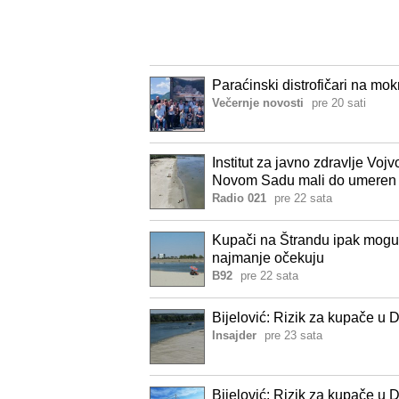
Paraćinski distrofičari na mok
Večernje novosti
pre 20 sati
Institut za javno zdravlje Voj
Novom Sadu mali do umeren
Radio 021
pre 22 sata
Kupači na Štrandu ipak mogu 
najmanje očekuju
B92
pre 22 sata
Bijelović: Rizik za kupače u
Insajder
pre 23 sata
Bijelović: Rizik za kupače u