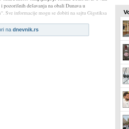
 i pozorišnih dešavanja na obali Dunava u
V
. Sve informacije mogu se dobiti na sajtu Gigstiksa
ori na
dnevnik.rs