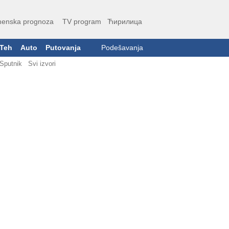
enska prognoza
TV program
Ћирилица
Teh
Auto
Putovanja
Podešavanja
Sputnik
Svi izvori