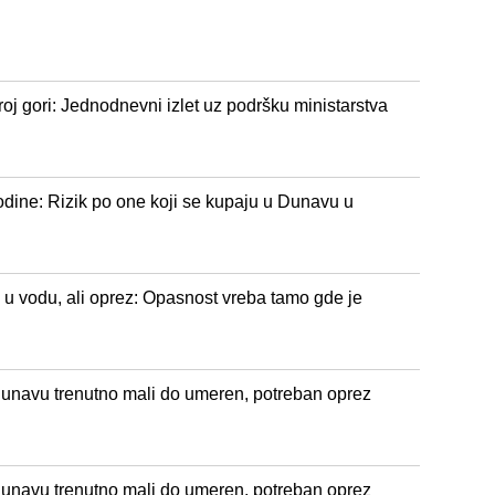
roj gori: Jednodnevni izlet uz podršku ministarstva
vodine: Rizik po one koji se kupaju u Dunavu u
u vodu, ali oprez: Opasnost vreba tamo gde je
 Dunavu trenutno mali do umeren, potreban oprez
 Dunavu trenutno mali do umeren, potreban oprez