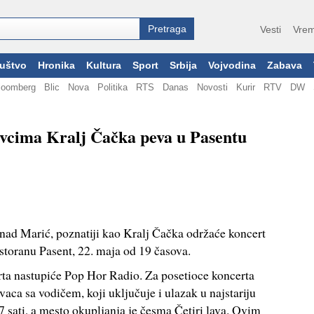
Vesti
Vrem
uštvo
Hronika
Kultura
Sport
Srbija
Vojvodina
Zabava
loomberg
Blic
Nova
Politika
RTS
Danas
Novosti
Kurir
RTV
DW
vcima Kralj Čačka peva u Pasentu
enad Marić, poznatiji kao Kralj Čačka održaće koncert
toranu Pasent, 22. maja od 19 časova.
rta nastupiće Pop Hor Radio. Za posetioce koncerta
aca sa vodičem, koji uključuje i ulazak u najstariju
 sati, a mesto okupljanja je česma Četiri lava. Ovim