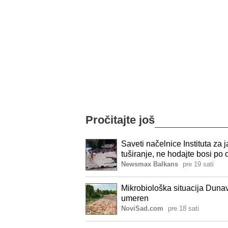
Pročitajte još
Saveti načelnice Instituta z
tuširanje, ne hodajte bosi po 
Newsmax Balkans
pre 19 sati
Mikrobiološka situacija Duna
umeren
NoviSad.com
pre 18 sati