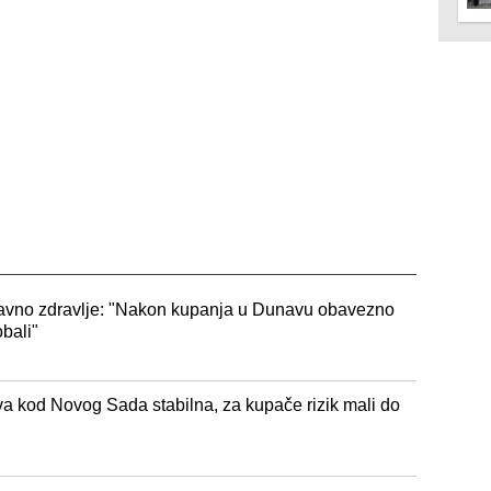
a javno zdravlje: "Nakon kupanja u Dunavu obavezno
obali"
va kod Novog Sada stabilna, za kupače rizik mali do