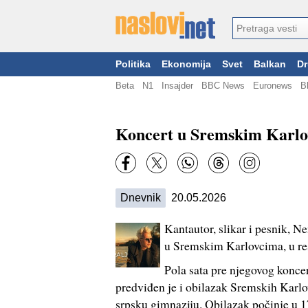
Politika
Ekonomija
Svet
Balkan
Dr
Beta
N1
Insajder
BBC News
Euronews
B
Koncert u Sremskim Karlo
Dnevnik
20.05.2026
Kantautor, slikar i pesnik, N
u Sremskim Karlovcima, u res
Pola sata pre njegovog konce
predviđen je i obilazak Sremskih Karlov
srpsku gimnaziju. Obilazak počinje u 17