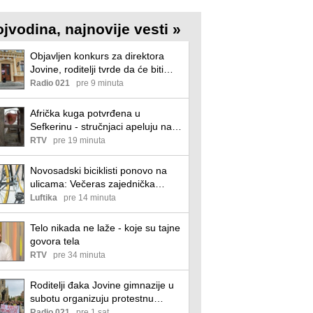
ojvodina, najnovije vesti »
Objavljen konkurs za direktora
Jovine, roditelji tvrde da će biti
poništen
Radio 021
pre 9 minuta
Afrička kuga potvrđena u
Sefkerinu - stručnjaci apeluju na
odgovornost vlasnika
RTV
pre 19 minuta
Novosadski biciklisti ponovo na
ulicama: Večeras zajednička
vožnja uz poruku „Studenti
Luftika
pre 14 minuta
pobeđuju!“
Telo nikada ne laže - koje su tajne
govora tela
RTV
pre 34 minuta
Roditelji đaka Jovine gimnazije u
subotu organizuju protestnu
izložbu: "Građani da ponesu
Radio 021
pre 1 sat