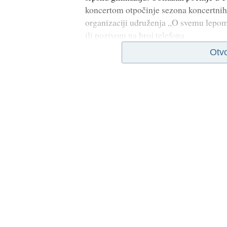
koncertom otpočinje sezona koncertnih
organizaciji udruženja „O svemu lepom“
ili pozivom na broj telefona
Otv