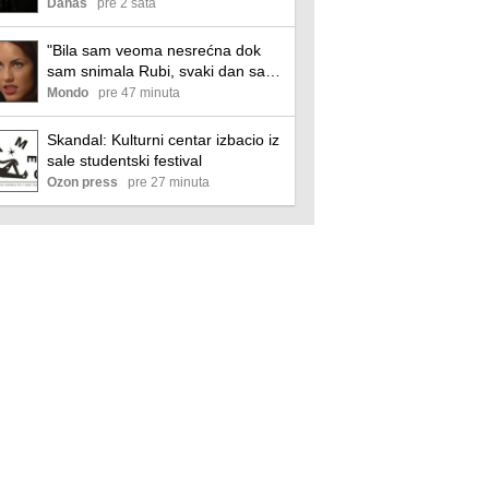
Beogradu
Danas
pre 2 sata
"Bila sam veoma nesrećna dok
sam snimala Rubi, svaki dan sam
plakala": Barbara Mori šokirala
Mondo
pre 47 minuta
nakon 20 godina
Skandal: Kulturni centar izbacio iz
sale studentski festival
Ozon press
pre 27 minuta