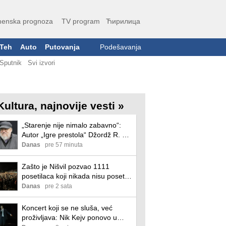
enska prognoza
TV program
Ћирилица
Teh
Auto
Putovanja
Podešavanja
Sputnik
Svi izvori
Kultura, najnovije vesti »
„Starenje nije nimalo zabavno“:
Autor „Igre prestola“ Džordž R. R.
Martin progovorio o depresiji
Danas
pre 57 minuta
usred novih odlaganja knjige
Zašto je Nišvil pozvao 1111
posetilaca koji nikada nisu posetili
festival da kupe komplet karata?
Danas
pre 2 sata
Koncert koji se ne sluša, već
proživljava: Nik Kejv ponovo u