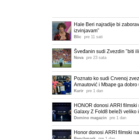
Hale Beri najradije bi zaboravi
izvinjavam"
Blic
pre 11 sati
Šveđanin sudi Zvezdin "biti ili
Nova
pre 23 sata
Poznato ko sudi Crvenoj zvez
Arnautović i Mbape ga dobro 
Kurir
pre 1 dan
HONOR donosi ARRI filmski n
Galaxy Z Fold8 beleži veliko 
Pixel 11 Fold Slušalice koje 
Domino magazin
pre 1 dan
Liberty 5 Pro Max
Honor donosi ARRI filmski na
Benchmark
pre 1 dan