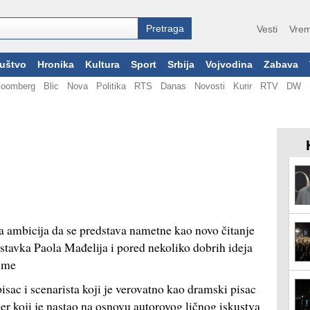
Vesti
Vrem
uštvo
Hronika
Kultura
Sport
Srbija
Vojvodina
Zabava
loomberg
Blic
Nova
Politika
RTS
Danas
Novosti
Kurir
RTV
DW
va ambicija da se predstava nametne kao novo čitanje
ostavka Paola Mađelija i pored nekoliko dobrih ideja
leme
isac i scenarista koji je verovatno kao dramski pisac
r koji je nastao na osnovu autorovog ličnog iskustva