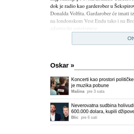
dok je radio kao garderober u Šekspiro
Donalda Volfita. Gardarober će imati 
na londonskom Vest Endu tako i na Bro
adaptaciju sopstvenog
Ot
Oskar
»
Koncerti kao prostori političke
je muzika pobune
Mašina
pre 3 sata
Neverovatna sudbina holivuds
600.000 dolara, kupili džipov
novca"
Blic
pre 6 sati