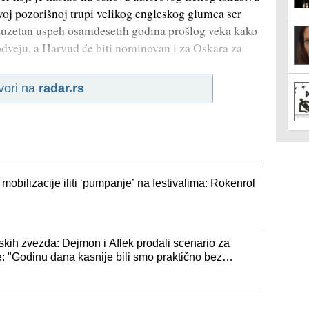
voj pozorišnoj trupi velikog engleskog glumca ser
izuzetan uspeh osamdesetih godina prošlog veka kako
dveju, a Harvud će biti nominovan i za Oskara za
vori na
radar.rs
 mobilizacije iliti ‘pumpanje’ na festivalima: Rokenrol
kih zvezda: Dejmon i Aflek prodali scenario za
e: "Godinu dana kasnije bili smo praktično bez