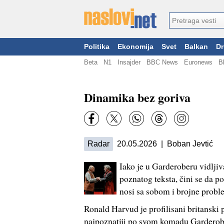
Politika
Ekonomija
Svet
Balkan
Dr
Beta
N1
Insajder
BBC News
Euronews
B
Dinamika bez goriva
Radar
20.05.2026 | Boban Jevtić
Iako je u Garderoberu vidlji
poznatog teksta, čini se da p
nosi sa sobom i brojne prob
Ronald Harvud je profilisani britanski p
najpoznatiji po svom komadu Garderobe