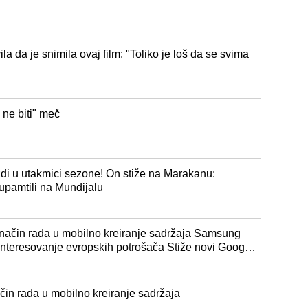
la da je snimila ovaj film: "Toliko je loš da se svima
 ne biti" meč
di u utakmici sezone! On stiže na Marakanu:
upamtili na Mundijalu
ačin rada u mobilno kreiranje sadržaja Samsung
interesovanje evropskih potrošača Stiže novi Google
razmišljaju: Upoznajte soundcore Liberty 5 Pro i
čin rada u mobilno kreiranje sadržaja