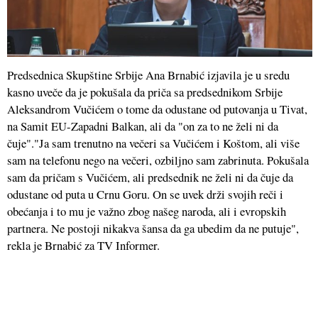
Predsednica Skupštine Srbije Ana Brnabić izjavila je u sredu
kasno uveče da je pokušala da priča sa predsednikom Srbije
Aleksandrom Vučićem o tome da odustane od putovanja u Tivat,
na Samit EU-Zapadni Balkan, ali da "on za to ne želi ni da
čuje"."Ja sam trenutno na večeri sa Vučićem i Koštom, ali više
sam na telefonu nego na večeri, ozbiljno sam zabrinuta. Pokušala
sam da pričam s Vučićem, ali predsednik ne želi ni da čuje da
odustane od puta u Crnu Goru. On se uvek drži svojih reči i
obećanja i to mu je važno zbog našeg naroda, ali i evropskih
partnera. Ne postoji nikakva šansa da ga ubedim da ne putuje",
rekla je Brnabić za TV Informer.