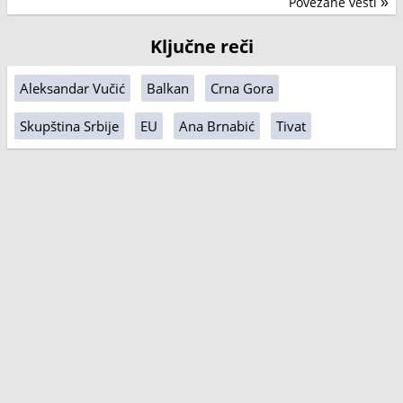
Povezane vesti
»
Ključne reči
Aleksandar Vučić
Balkan
Crna Gora
Skupština Srbije
EU
Ana Brnabić
Tivat