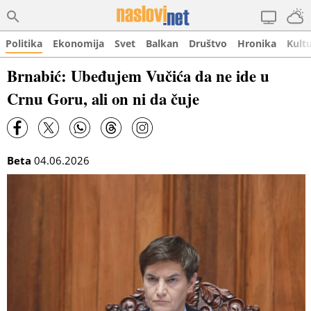
Politika
Ekonomija
Svet
Balkan
Društvo
Hronika
Kult
Brnabić: Ubeđujem Vučića da ne ide u
Crnu Goru, ali on ni da čuje
Beta
04.06.2026