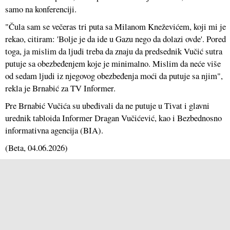
samo na konferenciji.
"Čula sam se večeras tri puta sa Milanom Kneževićem, koji mi je
rekao, citiram: 'Bolje je da ide u Gazu nego da dolazi ovde'. Pored
toga, ja mislim da ljudi treba da znaju da predsednik Vučić sutra
putuje sa obezbeđenjem koje je minimalno. Mislim da neće više
od sedam ljudi iz njegovog obezbeđenja moći da putuje sa njim",
rekla je Brnabić za TV Informer.
Pre Brnabić Vučića su ubeđivali da ne putuje u Tivat i glavni
urednik tabloida Informer Dragan Vučićević, kao i Bezbednosno
informativna agencija (BIA).
(
Beta
, 04.06.2026)