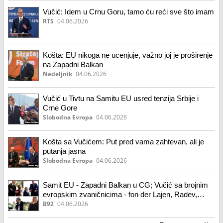
Vučić: Idem u Crnu Goru, tamo ću reći sve što imam
RTS
04.06.2026
Košta: EU nikoga ne ucenjuje, važno joj je proširenje
na Zapadni Balkan
Nedeljnik
04.06.2026
Vučić u Tivtu na Samitu EU usred tenzija Srbije i
Crne Gore
Slobodna Evropa
04.06.2026
Košta sa Vučićem: Put pred vama zahtevan, ali je
putanja jasna
Slobodna Evropa
04.06.2026
Samit EU - Zapadni Balkan u CG; Vučić sa brojnim
evropskim zvaničnicima - fon der Lajen, Radev,
Rama... FOTO
B92
04.06.2026