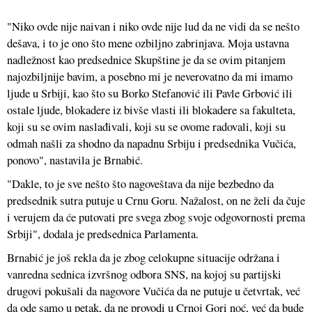
"Niko ovde nije naivan i niko ovde nije lud da ne vidi da se nešto
dešava, i to je ono što mene ozbiljno zabrinjava. Moja ustavna
nadležnost kao predsednice Skupštine je da se ovim pitanjem
najozbiljnije bavim, a posebno mi je neverovatno da mi imamo
ljude u Srbiji, kao što su Borko Stefanović ili Pavle Grbović ili
ostale ljude, blokadere iz bivše vlasti ili blokadere sa fakulteta,
koji su se ovim naslađivali, koji su se ovome radovali, koji su
odmah našli za shodno da napadnu Srbiju i predsednika Vučića,
ponovo", nastavila je Brnabić.
"Dakle, to je sve nešto što nagoveštava da nije bezbedno da
predsednik sutra putuje u Crnu Goru. Nažalost, on ne želi da čuje
i verujem da će putovati pre svega zbog svoje odgovornosti prema
Srbiji", dodala je predsednica Parlamenta.
Brnabić je još rekla da je zbog celokupne situacije održana i
vanredna sednica izvršnog odbora SNS, na kojoj su partijski
drugovi pokušali da nagovore Vučića da ne putuje u četvrtak, već
da ode samo u petak, da ne provodi u Crnoj Gori noć, već da bude