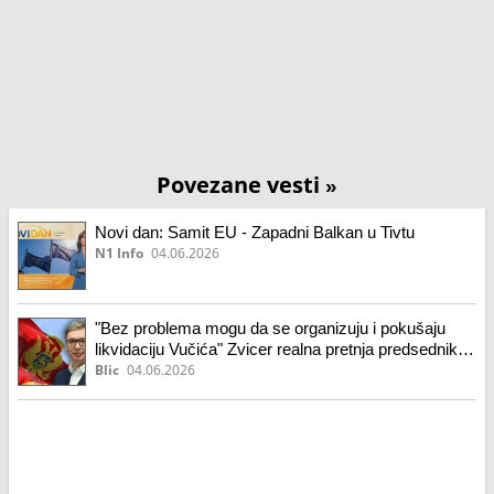
Povezane vesti
»
Novi dan: Samit EU - Zapadni Balkan u Tivtu
N1 Info
04.06.2026
"Bez problema mogu da se organizuju i pokušaju
likvidaciju Vučića" Zvicer realna pretnja predsedniku:
"Siguran sam da u njegovom skrivanju stoje
Blic
04.06.2026
pojedinci iz institucija"