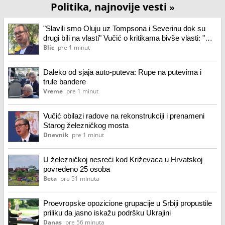
Politika, najnovije vesti
»
"Slavili smo Oluju uz Tompsona i Severinu dok su
drugi bili na vlasti" Vučić o kritikama bivše vlasti: "Ne
rušimo prijateljstvo sa Rusijom"
Blic
pre 1 minut
Daleko od sjaja auto-puteva: Rupe na putevima i
trule bandere
Vreme
pre 1 minut
Vučić obilazi radove na rekonstrukciji i prenameni
Starog železničkog mosta
Dnevnik
pre 1 minut
U železničkoj nesreći kod Križevaca u Hrvatskoj
povređeno 25 osoba
Beta
pre 51 minuta
Proevropske opozicione grupacije u Srbiji propustile
priliku da jasno iskažu podršku Ukrajini
Danas
pre 56 minuta