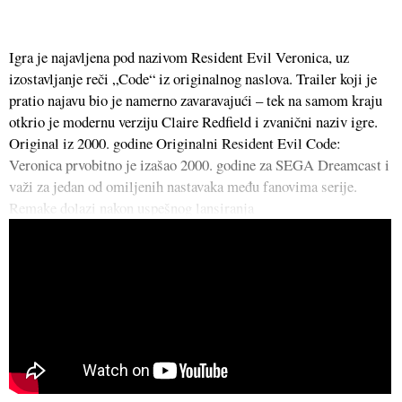
Igra je najavljena pod nazivom Resident Evil Veronica, uz
izostavljanje reči „Code“ iz originalnog naslova. Trailer koji je
pratio najavu bio je namerno zavaravajući – tek na samom kraju
otkrio je modernu verziju Claire Redfield i zvanični naziv igre.
Original iz 2000. godine Originalni Resident Evil Code:
Veronica prvobitno je izašao 2000. godine za SEGA Dreamcast i
važi za jedan od omiljenih nastavaka među fanovima serije.
Remake dolazi nakon uspešnog lansiranja