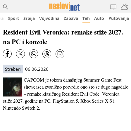
ra
Sport
Srbija
Vojvodina
Zabava
Teh
Auto
Putovanja
Resident Evil Veronica: remake stiže 2027.
na PC i konzole
Štreberi
06.06.2026
CAPCOM je tokom današnjeg Summer Game Fest
showcasea zvanično potvrdio ono što se dugo nagađalo
– remake klasičnog Resident Evil Code: Veronica
stiže 2027. godine na PC, PlayStation 5, Xbox Series X|S i
Nintendo Switch 2.