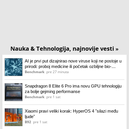
Nauka & Tehnologija, najnovije vesti
»
AI je prvi put dizajnirao nove viruse koji ne postoje u
prirodi: proboj medicine ili početak ozbiljne bio-
bezbednosne dileme?
Benchmark
pre 27 minuta
Snapdragon 8 Elite 6 Pro ima novu GPU tehnologiju
za bolje gejming performanse
Benchmark
pre 1 sat
Xiaomi pravi veliki korak: HyperOS 4 "silazi među
ljude"
B92
pre 1 sat