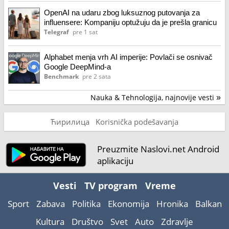
OpenAI na udaru zbog luksuznog putovanja za
influensere: Kompaniju optužuju da je prešla granicu
Telegraf
pre 1 sat
Alphabet menja vrh AI imperije: Povlači se osnivač
Google DeepMind-a
Benchmark
pre 2 sata
Nauka & Tehnologija, najnovije vesti
»
Ћирилица
Korisnička podešavanja
Preuzmite Naslovi.net Android
aplikaciju
Vesti
TV program
Vreme
Sport
Zabava
Politika
Ekonomija
Hronika
Balkan
Kultura
Društvo
Svet
Auto
Zdravlje