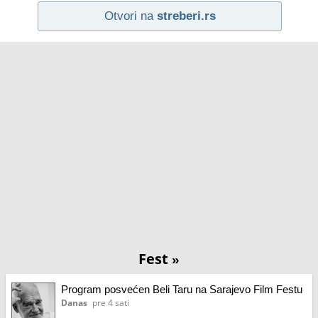
Otvori na
streberi.rs
Fest
»
Program posvećen Beli Taru na Sarajevo Film Festu
Danas
pre 4 sati