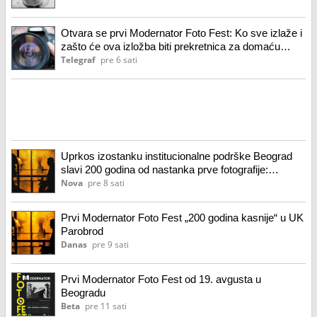
Otvara se prvi Modernator Foto Fest: Ko sve izlaže i
zašto će ova izložba biti prekretnica za domaću
scenu
Telegraf
pre 6 sati
Uprkos izostanku institucionalne podrške Beograd
slavi 200 godina od nastanka prve fotografije:
Modernator foto fest počinje 19. avgusta
Nova
pre 8 sati
Prvi Modernator Foto Fest „200 godina kasnije“ u UK
Parobrod
Danas
pre 9 sati
Prvi Modernator Foto Fest od 19. avgusta u
Beogradu
Beta
pre 11 sati