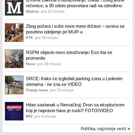
rečenice, a 30 odsto prosvetara radi na određeno
Mašina
pre 23 minuta
Zbog požara i suše nove mere države – osniva se
posebno odeljenje pri MUP-u
RTK
pre 38 minuta
NSPM objavio novo istraživanje: Evo šta se
promenilo
Nova
pre 38 minuta
SRCE: Kako će izgledati parking zona u Ledenim
stenama - ne zna se VIDEO
Vranje news
pre 33 minuta
Hitan sastanak u Nemačkoj; Dron sa eksplozivom
koji je napravio haos je ruski? FOTO/VIDEO
B92
pre 4 minuta
Politika, najnovije vesti
»