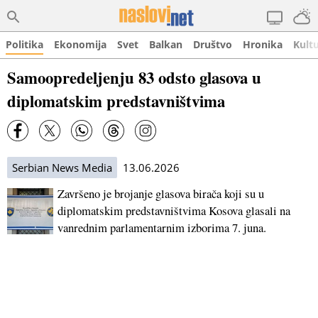
Politika
Ekonomija
Svet
Balkan
Društvo
Hronika
Kult
Samoopredeljenju 83 odsto glasova u
diplomatskim predstavništvima
Serbian News Media
13.06.2026
Završeno je brojanje glasova birača koji su u
diplomatskim predstavništvima Kosova glasali na
vanrednim parlamentarnim izborima 7. juna.