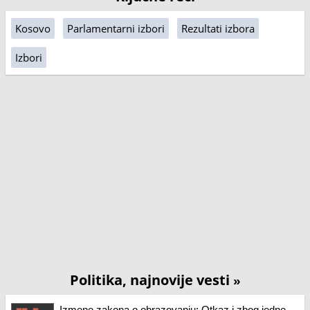
Kosovo
Parlamentarni izbori
Rezultati izbora
Izbori
Politika, najnovije vesti
»
Izmene zakona o obrazovanju: Otkaz i zbog jedne