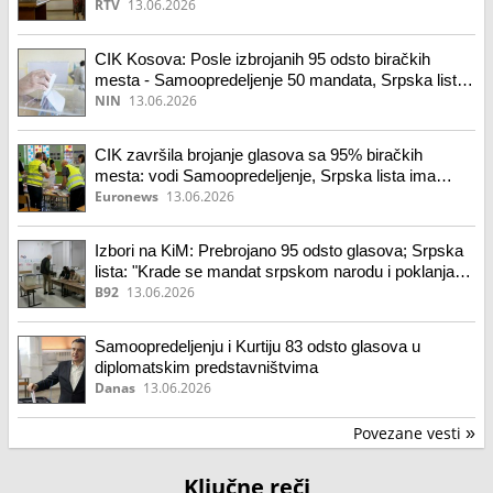
RTV
13.06.2026
CIK Kosova: Posle izbrojanih 95 odsto biračkih
mesta - Samoopredeljenje 50 mandata, Srpska lista
devet
NIN
13.06.2026
CIK završila brojanje glasova sa 95% biračkih
mesta: vodi Samoopredeljenje, Srpska lista ima
devet mandata
Euronews
13.06.2026
Izbori na KiM: Prebrojano 95 odsto glasova; Srpska
lista: "Krade se mandat srpskom narodu i poklanja
Rašiću"
B92
13.06.2026
Samoopredeljenju i Kurtiju 83 odsto glasova u
diplomatskim predstavništvima
Danas
13.06.2026
Povezane vesti
»
Ključne reči