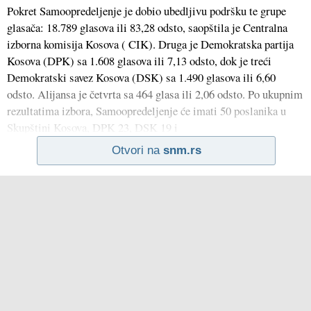
Pokret Samoopredeljenje je dobio ubedljivu podršku te grupe
glasača: 18.789 glasova ili 83,28 odsto, saopštila je Centralna
izborna komisija Kosova ( CIK). Druga je Demokratska partija
Kosova (DPK) sa 1.608 glasova ili 7,13 odsto, dok je treći
Demokratski savez Kosova (DSK) sa 1.490 glasova ili 6,60
odsto. Alijansa je četvrta sa 464 glasa ili 2,06 odsto. Po ukupnim
rezultatima izbora, Samoopredeljenje će imati 50 poslanika u
Skupštini Kosova, DPK 23, DSK 19 i
Otvori na
snm.rs