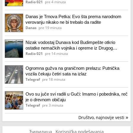
Radio 021
pre 4 minuta
Danas je Trnova Petka: Evo šta prema narodnom
verovanju nikako ne bi trebalo da radite
Danas
pre 19 minuta
Nizak vodostaj Dunava kod Budimpešte otkrio
ostatke nemačkih vojnika i opreme iz Drugog
svetskog rata
Radio 021
pre 14 minuta
Ogromna gužva na graničnom prelazu: Putnička
vozila čekaju četiri sata na izlaz
Telegraf
pre 18 minuta
Ovo su juče svi radili u Guči: Imamo i pobednika, reč
je o drevnom običaju
Telegraf
pre 3 minuta
Društvo, najnovije vesti
»
Ћирилица
Korisnička podešavanja