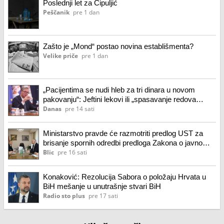
Poslednji let za Čipuljić
Peščanik
pre 1 dan
Zašto je „Mond“ postao novina establišmenta?
Velike priče
pre 1 dan
„Pacijentima se nudi hleb za tri dinara u novom
pakovanju“: Jeftini lekovi ili „spasavanje redova
Aleksandra Vučića“
Danas
pre 14 sati
Ministarstvo pravde će razmotriti predlog UST za
brisanje spornih odredbi predloga Zakona o javnom
tužilaštvu i Zakona o sudijama
Blic
pre 16 sati
Konaković: Rezolucija Sabora o položaju Hrvata u
BiH mešanje u unutrašnje stvari BiH
Radio sto plus
pre 17 sati