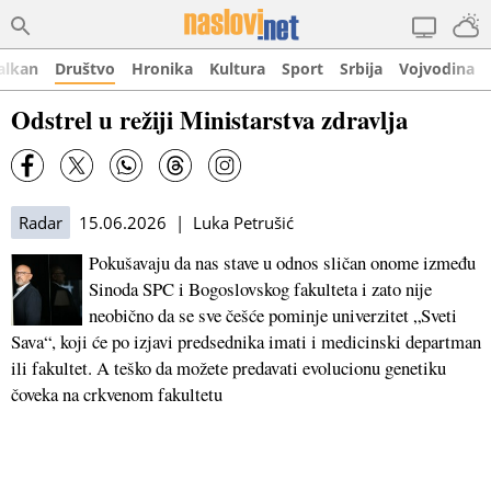
alkan
Društvo
Hronika
Kultura
Sport
Srbija
Vojvodina
Odstrel u režiji Ministarstva zdravlja
Radar
15.06.2026 | Luka Petrušić
Pokušavaju da nas stave u odnos sličan onome između
Sinoda SPC i Bogoslovskog fakulteta i zato nije
neobično da se sve češće pominje univerzitet „Sveti
Sava“, koji će po izjavi predsednika imati i medicinski departman
ili fakultet. A teško da možete predavati evolucionu genetiku
čoveka na crkvenom fakultetu