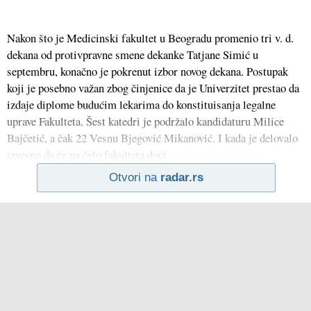
Nakon što je Medicinski fakultet u Beogradu promenio tri v. d.
dekana od protivpravne smene dekanke Tatjane Simić u
septembru, konačno je pokrenut izbor novog dekana. Postupak
koji je posebno važan zbog činjenice da je Univerzitet prestao da
izdaje diplome budućim lekarima do konstituisanja legalne
uprave Fakulteta. Šest katedri je podržalo kandidaturu Milice
Bajčetić, a čak 22 Vesnu Bjegović Mikanović. I kada je delovalo
izvesno da će na čelo fakulteta doći
Otvori na
radar.rs