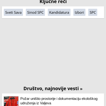
Ključne reči
Sveti Sava
Sinod SPC
Kandidatura
Izbori
SPC
Društvo, najnovije vesti
»
Požar uništio prostorije i dokumentaciju ekološkog
udruženja iz Valjeva