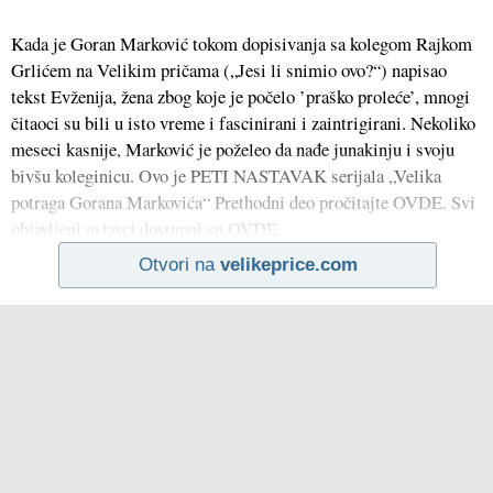
Kada je Goran Marković tokom dopisivanja sa kolegom Rajkom
Grlićem na Velikim pričama („Jesi li snimio ovo?“) napisao
tekst Evženija, žena zbog koje je počelo ’praško proleće’, mnogi
čitaoci su bili u isto vreme i fascinirani i zaintrigirani. Nekoliko
meseci kasnije, Marković je poželeo da nađe junakinju i svoju
bivšu koleginicu. Ovo je PETI NASTAVAK serijala „Velika
potraga Gorana Markovića“ Prethodni deo pročitajte OVDE. Svi
objavljeni nstavci dostupni su OVDE.
Otvori na
velikeprice.com