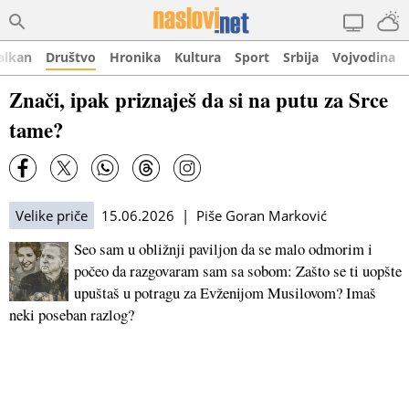
alkan
Društvo
Hronika
Kultura
Sport
Srbija
Vojvodina
Znači, ipak priznaješ da si na putu za Srce
tame?
Velike priče
15.06.2026 | Piše Goran Marković
Seo sam u obližnji paviljon da se malo odmorim i
počeo da razgovaram sam sa sobom: Zašto se ti uopšte
upuštaš u potragu za Evženijom Musilovom? Imaš
neki poseban razlog?