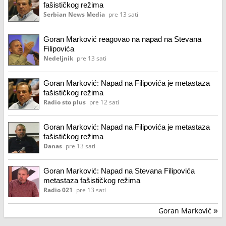
fašističkog režima
Serbian News Media
pre 13 sati
Goran Marković reagovao na napad na Stevana
Filipovića
Nedeljnik
pre 13 sati
Goran Marković: Napad na Filipovića je metastaza
fašističkog režima
Radio sto plus
pre 12 sati
Goran Marković: Napad na Filipovića je metastaza
fašističkog režima
Danas
pre 13 sati
Goran Marković: Napad na Stevana Filipovića
metastaza fašističkog režima
Radio 021
pre 13 sati
Goran Marković
»