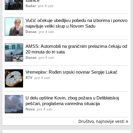
stanice
Radar
pre 4 sati
Vučić očekuje ubedljivu pobedu na izborima i ponovo
najavljuje veliki skup u Novom Sadu
Danas
pre 4 sati
AMSS: Automobili na graničnim prelazima čekaju od
20 minuta do tri sata
Danas
pre 4 sati
Vremeplov: Rođen srpski novinar Sergije Lukač
RTV
pre 4 sati
U delu opštine Kovin, zbog požara u Deliblatskoj
peščari, proglašena vanredna situacija
Nova
pre 4 sati
Društvo, najnovije vesti
»