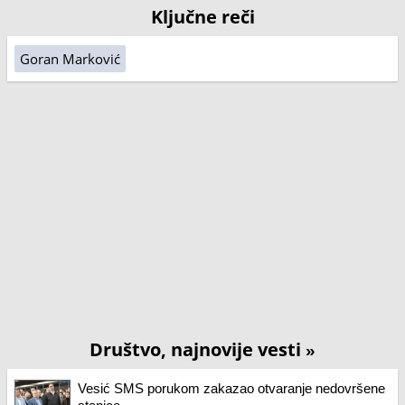
Ključne reči
Goran Marković
Društvo, najnovije vesti
»
Vesić SMS porukom zakazao otvaranje nedovršene