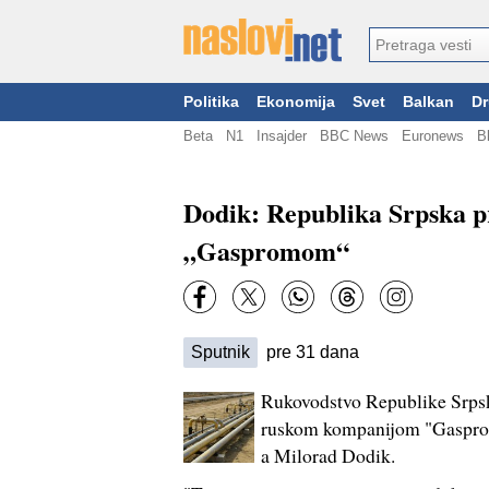
Politika
Ekonomija
Svet
Balkan
Dr
Beta
N1
Insajder
BBC News
Euronews
B
Dodik: Republika Srpska p
„Gaspromom“
Sputnik
pre 31 dana
Rukovodstvo Republike Srpsk
ruskom kompanijom "Gasprom"
a Milorad Dodik.