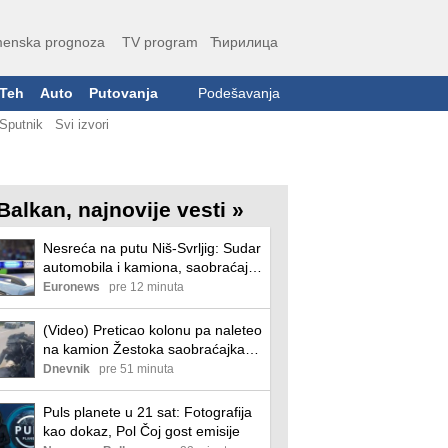
enska prognoza
TV program
Ћирилица
Teh
Auto
Putovanja
Podešavanja
Sputnik
Svi izvori
Balkan, najnovije vesti »
Nesreća na putu Niš-Svrljig: Sudar
automobila i kamiona, saobraćaj
delimično obustavljen
Euronews
pre 12 minuta
(Video) Preticao kolonu pa naleteo
na kamion Žestoka saobraćajka
na magistralnom putu Svrljig–Niš,
Dnevnik
pre 51 minuta
samo udo je spasilo vozača
automobila
Puls planete u 21 sat: Fotografija
kao dokaz, Pol Čoj gost emisije