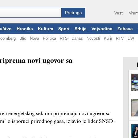
Vesti
Vrem
uštvo
Hronika
Kultura
Sport
Srbija
Vojvodina
Zabava
loomberg
Blic
Nova
Politika
RTS
Danas
Novosti
Kurir
RTV
DW
riprema novi ugovor sa
e i energetskog sektora pripremaju novi ugovor sa
 o isporuci prirodnog gasa, izjavio je lider SNSD-