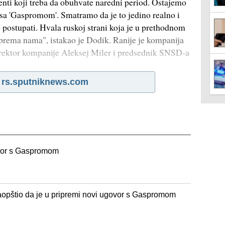
nti koji treba da obuhvate naredni period. Ostajemo
 sa 'Gaspromom'. Smatramo da je to jedino realno i
o postupati. Hvala ruskoj strani koja je u prethodnom
 prema nama", istakao je Dodik. Ranije je kompanija
irektor kompanije Aleksej Miler i predsednik SNSD-a
a
rs.sputniknews.com
vor s Gaspromom
saopštio da je u pripremi novi ugovor s Gaspromom