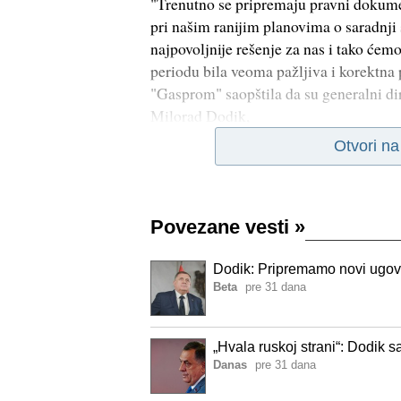
"Trenutno se pripremaju pravni dokume
pri našim ranijim planovima o saradnji
najpovoljnije rešenje za nas i tako ćem
periodu bila veoma pažljiva i korektna
"Gasprom" saopštila da su generalni d
Milorad Dodik,
Otvori n
Povezane vesti
»
Dodik: Pripremamo novi ugo
Beta
pre 31 dana
„Hvala ruskoj strani“: Dodik 
Danas
pre 31 dana