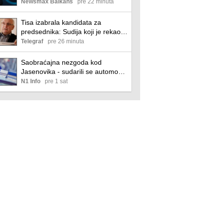
Newsmax Balkans
pre 22 minuta
Tisa izabrala kandidata za
predsednika: Sudija koji je rekao
"ne" Orbanu
Telegraf
pre 26 minuta
Saobraćajna nezgoda kod
Jasenovika - sudarili se automobil
i teretno vozilo
N1 Info
pre 1 sat