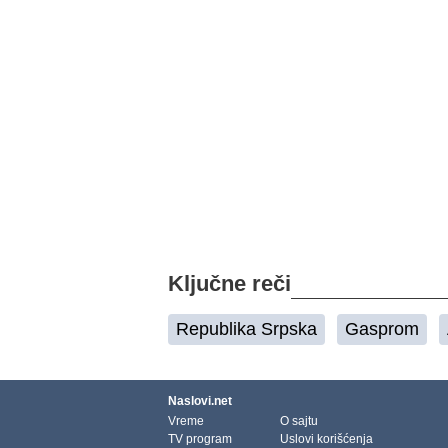
Ključne reči
Republika Srpska
Gasprom
Naslovi.net
Vreme
O sajtu
TV program
Uslovi korišćenja