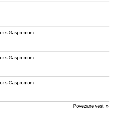
vor s Gaspromom
vor s Gaspromom
vor s Gaspromom
»
Povezane vesti