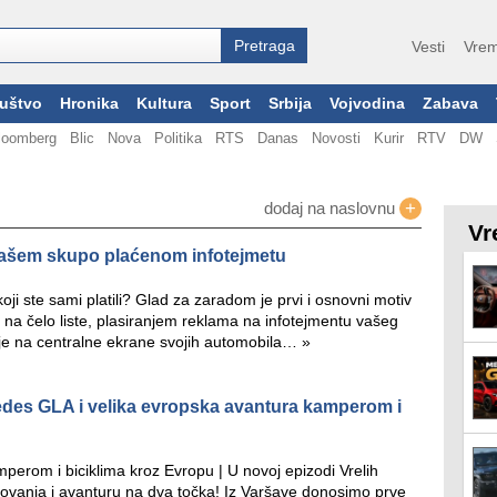
Vesti
Vrem
uštvo
Hronika
Kultura
Sport
Srbija
Vojvodina
Zabava
loomberg
Blic
Nova
Politika
RTS
Danas
Novosti
Kurir
RTV
DW
+
dodaj na naslovnu
Vr
vašem skupo plaćenom infotejmetu
koji ste sami platili? Glad za zaradom je prvi i osnovni motiv
a čelo liste, plasiranjem reklama na infotejmentu vašeg
a je na centralne ekrane svojih automobila…
»
es GLA i velika evropska avantura kamperom i
rom i biciklima kroz Evropu | U novoj epizodi Vrelih
vanja i avanturu na dva točka! Iz Varšave donosimo prve