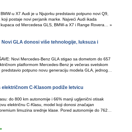
 BMW-u X7 Audi je u Njujorku predstavio potpuno novi Q9,
 koji postaje novi perjanik marke. Najveći Audi ikada
deo kupaca od Mercedesa GLS, BMW-a X7 i Range Rovera…
»
Novi GLA donosi više tehnologije, luksuza i
VE: Novi Mercedes-Benz GLA stigao sa dometom do 657
ektričnom platformom Mercedes-Benz je večeras svetskom
ci predstavio potpuno novu generaciju modela GLA, jednog
 električnom C-Klasom podiže letvicu
asu: do 800 km autonomije i 66% manji ugljenični otisak
vu električnu C-Klasu, model koji donosi značajan
 premium limuzina srednje klase. Pored autonomije do 762…
»