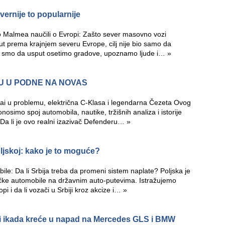
vernije to popularnije
 Malmea naučili o Evropi: Zašto sever masovno vozi
ut prema krajnjem severu Evrope, cilj nije bio samo da
eli smo da usput osetimo gradove, upoznamo ljude i…
»
U U PODNE NA NOVAS
ai u problemu, električna C-Klasa i legendarna Čezeta Ovog
osimo spoj automobila, nautike, tržišnih analiza i istorije
Da li je ovo realni izazivač Defenderu…
»
ljskoj: kako je to moguće?
ile: Da li Srbija treba da promeni sistem naplate? Poljska je
ičke automobile na državnim auto-putevima. Istražujemo
pi i da li vozači u Srbiji kroz akcize i…
»
di ikada kreće u napad na Mercedes GLS i BMW