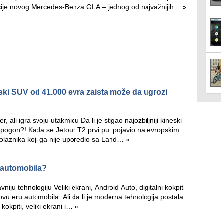
ije novog Mercedes-Benza GLA – jednog od najvažnijih…
»
eski SUV od 41.000 evra zaista može da ugrozi
, ali igra svoju utakmicu Da li je stigao najozbiljniji kineski
 pogon?! Kada se Jetour T2 prvi put pojavio na evropskim
rolaznika koji ga nije uporedio sa Land…
»
h automobila?
niju tehnologiju Veliki ekrani, Android Auto, digitalni kokpiti
novu eru automobila. Ali da li je moderna tehnologija postala
kokpiti, veliki ekrani i…
»