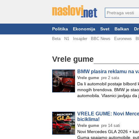
Politika
Ekonomija
Svet
Balkan
Dr
Beta
N1
Insajder
BBC News
Euronews
B
Vrele gume
BMW plasira reklamu na 
Vrele gume
pre 2 sata
Da li automobil postaje bilbord 
mnogih brendova. BMW je stao n
automobila. Vlasnici javljaju d
VRELE GUME: Novi Merced
biciklima!
Vrele gume
pre 14 sati
Novi Mercedes GLA 2026 + kampe
Guma spajamo automobile, puto