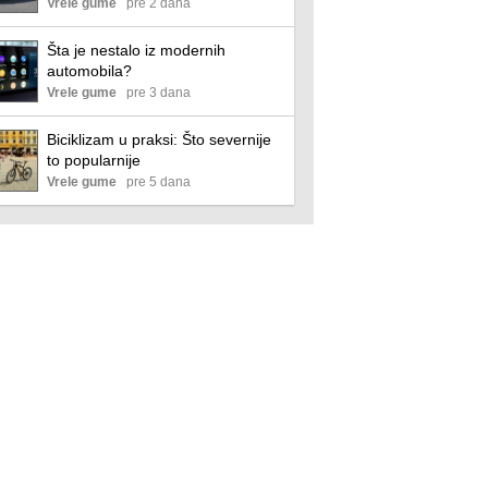
ugrozi Land Rover Defender?
Vrele gume
pre 2 dana
Šta je nestalo iz modernih
automobila?
Vrele gume
pre 3 dana
Biciklizam u praksi: Što severnije
to popularnije
Vrele gume
pre 5 dana