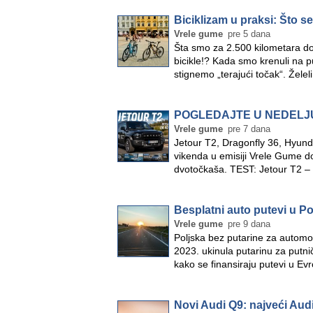
Biciklizam u praksi: Što se
Vrele gume
pre 5 dana
Šta smo za 2.500 kilometara do
bicikle!? Kada smo krenuli na p
stignemo „terajući točak“. Žel
POGLEDAJTE U NEDELJ
Vrele gume
pre 7 dana
Jetour T2, Dragonfly 36, Hyund
vikenda u emisiji Vrele Gume don
dvotočkaša. TEST: Jetour T2 – 
Besplatni auto putevi u Po
Vrele gume
pre 9 dana
Poljska bez putarine za automob
2023. ukinula putarinu za putn
kako se finansiraju putevi u Evro
Novi Audi Q9: najveći Au