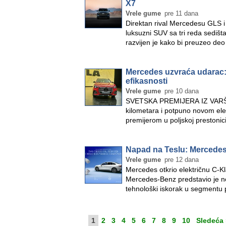
X7
Vrele gume
pre 11 dana
Direktan rival Mercedesu GLS i
luksuzni SUV sa tri reda sedišta
razvijen je kako bi preuzeo 
Mercedes uzvraća udarac: 
efikasnosti
Vrele gume
pre 10 dana
SVETSKA PREMIJERA IZ VARŠA
kilometara i potpuno novom el
premijerom u poljskoj prestoni
od…
»
Napad na Teslu: Mercedes
Vrele gume
pre 12 dana
Mercedes otkrio električnu C-Kl
Mercedes-Benz predstavio je no
tehnološki iskorak u segmentu
»
1
2
3
4
5
6
7
8
9
10
Sledeća 