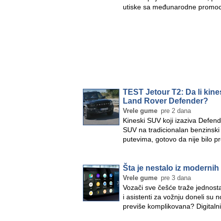
utiske sa međunarodne promoc
TEST Jetour T2: Da li kin
Land Rover Defender?
Vrele gume
pre 2 dana
Kineski SUV koji izaziva Defender
SUV na tradicionalan benzinski
putevima, gotovo da nije bilo p
Šta je nestalo iz moderni
Vrele gume
pre 3 dana
Vozači sve češće traže jednostav
i asistenti za vožnju doneli su 
previše komplikovana? Digitalni 