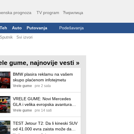
enska prognoza
TV program
Ћирилица
Teh
Auto
Putovanja
Podešavanja
Sputnik
Svi izvori
ele gume, najnovije vesti »
BMW plasira reklamu na vašem
skupo plaćenom infotejmetu
Vrele gume
pre 2 sata
VRELE GUME: Novi Mercedes
GLA i velika evropska avantura
kamperom i biciklima!
Vrele gume
pre 14 sati
TEST Jetour T2: Da li kineski SUV
od 41.000 evra zaista može da