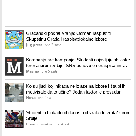
Građanski pokret Vranja: Odmah raspustiti
Skupštinu Grada i raspisatilokalne izbore
Jug press
pre 3 sata
Kampanja pre kampanje: Studenti najavljuju obilaske
terena širom Srbije, SNS ponovo o neraspisanim
izborima
Mašina
pre 5 sati
Ko su ljudi koji nikada ne izlaze na izbore i šta bi ih
motivisalo da to učine? Jedan faktor je presudan
Nova
pre 4 sati
Studenti u blokadi od danas „od vrata do vrata“ širom
Srbije
Pravo u centar
pre 4 sati