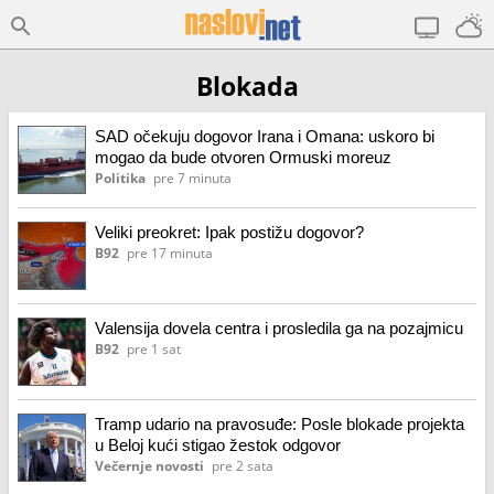
Blokada
SAD očekuju dogovor Irana i Omana: uskoro bi
mogao da bude otvoren Ormuski moreuz
Politika
pre 7 minuta
Veliki preokret: Ipak postižu dogovor?
B92
pre 17 minuta
Valensija dovela centra i prosledila ga na pozajmicu
B92
pre 1 sat
Tramp udario na pravosuđe: Posle blokade projekta
u Beloj kući stigao žestok odgovor
Večernje novosti
pre 2 sata