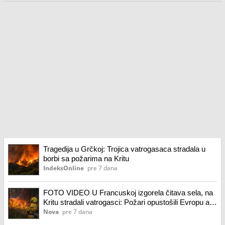
Tragedija u Grčkoj: Trojica vatrogasaca stradala u
borbi sa požarima na Kritu
IndeksOnline
pre 7 dana
FOTO VIDEO U Francuskoj izgorela čitava sela, na
Kritu stradali vatrogasci: Požari opustošili Evropu a
već prete novi
Nova
pre 7 dana