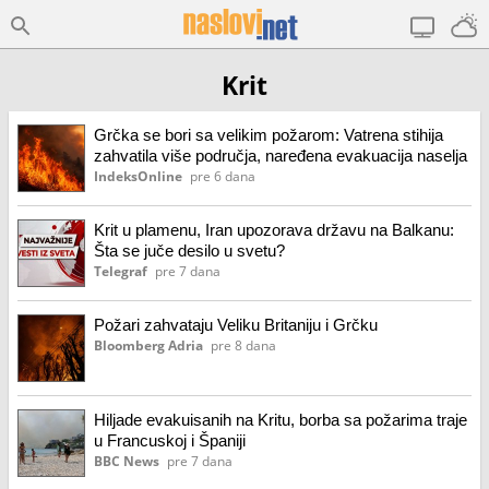
Krit
Grčka se bori sa velikim požarom: Vatrena stihija
zahvatila više područja, naređena evakuacija naselja
IndeksOnline
pre 6 dana
Krit u plamenu, Iran upozorava državu na Balkanu:
Šta se juče desilo u svetu?
Telegraf
pre 7 dana
Požari zahvataju Veliku Britaniju i Grčku
Bloomberg Adria
pre 8 dana
Hiljade evakuisanih na Kritu, borba sa požarima traje
u Francuskoj i Španiji
BBC News
pre 7 dana