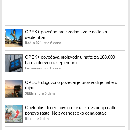
OPEK+ povećao proizvodne kvote nafte za
septembar
Radio 021
pre 6 dana
OPEK+ povećava proizvodnju nafte za 188.000
barela dnevno u septembru
Euronews
pre 6 dana
OPEC+ dogovorio povećanje proizvodnje nafte u
rujnu
SEEbiz
pre 6 dana
Opek plus doneo novu odluku! Proizvodnja nafte
ponovo raste: Neizvesnost oko cena ostaje
Blic
pre 6 dana