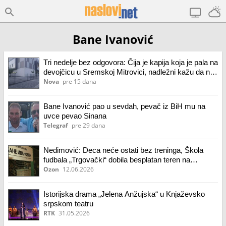
Bane Ivanović
Tri nedelje bez odgovora: Čija je kapija koja je pala na
devojčicu u Sremskoj Mitrovici, nadležni kažu da nije
"Pinkijeva"?
Nova
pre 15 dana
Bane Ivanović pao u sevdah, pevač iz BiH mu na
uvce pevao Sinana
Telegraf
pre 29 dana
Nedimović: Deca neće ostati bez treninga, Škola
fudbala „Trgovački“ dobila besplatan teren na
korišćenje
Ozon
12.06.2026
Istorijska drama „Jelena Anžujska“ u Knjaževsko
srpskom teatru
RTK
31.05.2026