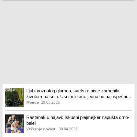
Ljubi poznatog glumca, svetske piste zamenila
životom na selu: Usnimili smo jednu od najuspešnijih
srpskih manekenki
Mondo
28.05.2026
Rastanak u najavi: Iskusni plejmejker napušta crno-
bele!
Večernje novosti
30.04.2026