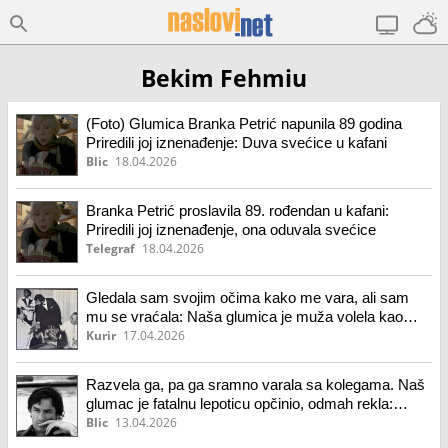
Bekim Fehmiu
(Foto) Glumica Branka Petrić napunila 89 godina
Priredili joj iznenađenje: Duva svećice u kafani
Blic
18.04.2026
Branka Petrić proslavila 89. rođendan u kafani:
Priredili joj iznenađenje, ona oduvala svećice
Telegraf
18.04.2026
Gledala sam svojim očima kako me vara, ali sam
mu se vraćala: Naša glumica je muža volela kao
boga. "Nije mi smetalo, radovala sam se"
Kurir
17.04.2026
Razvela ga, pa ga sramno varala sa kolegama. Naš
glumac je fatalnu lepoticu opčinio, odmah rekla:
"Hoću njega"
Blic
13.04.2026