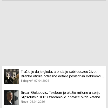
Tražio je da je gleda, a onda je sebi oduzeo život:
Branka otkrila potresne detalje poslednjih Bekimovih
dana
Telegraf
07.04.2026
Srdan Golubović: Telekom je uložio milione u seriju
"Apsolutnih 100" i zabranio je. Staviće ovde katanac
na sve, pa Selaković je stečajni upravnik srpske
Nova
03.04.2026
kulture