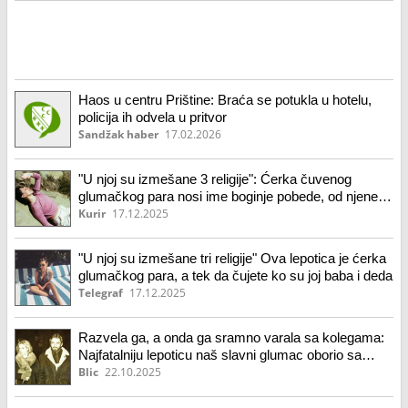
Haos u centru Prištine: Braća se potukla u hotelu,
policija ih odvela u pritvor
Sandžak haber
17.02.2026
"U njoj su izmešane 3 religije": Ćerka čuvenog
glumačkog para nosi ime boginje pobede, od njene
lepote zastaje dah (foto)
Kurir
17.12.2025
"U njoj su izmešane tri religije" Ova lepotica je ćerka
glumačkog para, a tek da čujete ko su joj baba i deda
Telegraf
17.12.2025
Razvela ga, a onda ga sramno varala sa kolegama:
Najfatalniju lepoticu naš slavni glumac oborio sa
nogu, odmah poručila: "Hoću njega"
Blic
22.10.2025