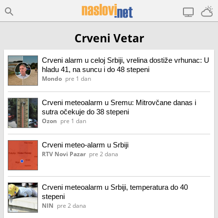
Crveni Vetar
Crveni alarm u celoj Srbiji, vrelina dostiže vrhunac: U
hladu 41, na suncu i do 48 stepeni
Mondo
pre 1 dan
Crveni meteoalarm u Sremu: Mitrovčane danas i
sutra očekuje do 38 stepeni
Ozon
pre 1 dan
Crveni meteo-alarm u Srbiji
RTV Novi Pazar
pre 2 dana
Crveni meteoalarm u Srbiji, temperatura do 40
stepeni
NIN
pre 2 dana