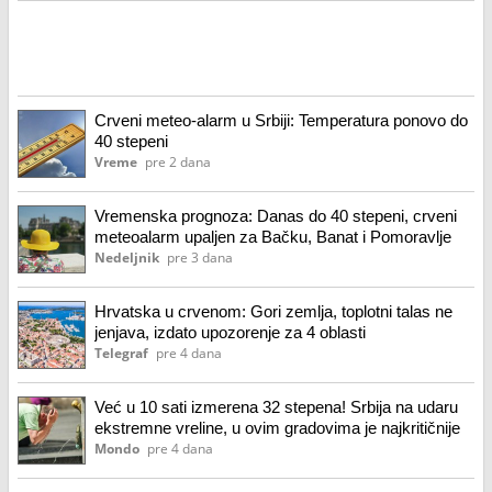
Crveni meteo-alarm u Srbiji: Temperatura ponovo do
40 stepeni
Vreme
pre 2 dana
Vremenska prognoza: Danas do 40 stepeni, crveni
meteoalarm upaljen za Bačku, Banat i Pomoravlje
Nedeljnik
pre 3 dana
Hrvatska u crvenom: Gori zemlja, toplotni talas ne
jenjava, izdato upozorenje za 4 oblasti
Telegraf
pre 4 dana
Već u 10 sati izmerena 32 stepena! Srbija na udaru
ekstremne vreline, u ovim gradovima je najkritičnije
Mondo
pre 4 dana