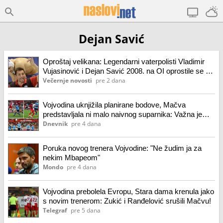
Dejan Savić
Oproštaj velikana: Legendarni vaterpolisti Vladimir
Vujasinović i Dejan Savić 2008. na OI oprostile se od
reprezentacije
Večernje novosti
pre 2 dana
Vojvodina uknjižila planirane bodove, Mačva
predstavljala ni malo naivnog suparnika: Važna je
pobeda, igra će doći kroz treninge
Dnevnik
pre 4 dana
Poruka novog trenera Vojvodine: "Ne žudim ja za
nekim Mbapeom"
Mondo
pre 4 dana
Vojvodina prebolela Evropu, Stara dama krenula jako
s novim trenerom: Zukić i Ranđelović srušili Mačvu!
Telegraf
pre 5 dana