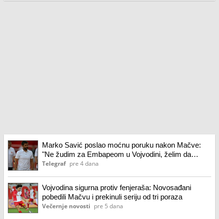
Marko Savić poslao moćnu poruku nakon Mačve:
"Ne žudim za Embapeom u Vojvodini, želim da
podignem ovaj tim"
Telegraf
pre 4 dana
Vojvodina sigurna protiv fenjeraša: Novosađani
pobedili Mačvu i prekinuli seriju od tri poraza
Večernje novosti
pre 5 dana