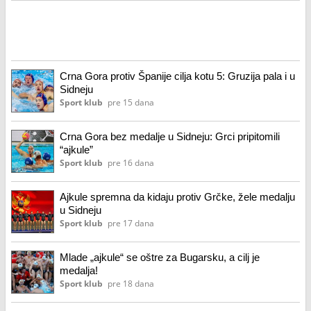
Crna Gora protiv Španije cilja kotu 5: Gruzija pala i u
Sidneju
Sport klub
pre 15 dana
Crna Gora bez medalje u Sidneju: Grci pripitomili
“ajkule”
Sport klub
pre 16 dana
Ajkule spremna da kidaju protiv Grčke, žele medalju
u Sidneju
Sport klub
pre 17 dana
Mlade „ajkule“ se oštre za Bugarsku, a cilj je
medalja!
Sport klub
pre 18 dana