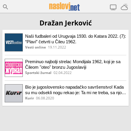
Dražan Jerković
Naši fudbaleri od Urugvaja 1930. do Katara 2022. (7):
“Plavi” četvrti u Čileu 1962.
Vesti online
19.11.2022
Preminuo najbolji strelac Mondijala 1962, koji je sa
Čileom "oteo" bronzu Jugoslaviji
Sportski žurnal
02.04.2022
Bio je jugoslovensko napadačko savršenstvo! Kada
su mu odsekli nogu rekao je: Ta mi ne treba, sa njom
nisam pogađao!
Kurir
06.08.2020