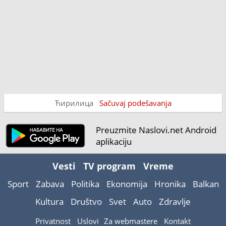
Ћирилица
Sačuvaj podešavanja
Preuzmite Naslovi.net Android
aplikaciju
Vesti
TV program
Vreme
Sport
Zabava
Politika
Ekonomija
Hronika
Balkan
Kultura
Društvo
Svet
Auto
Zdravlje
Privatnost
Uslovi
Za webmastere
Kontakt