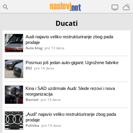
Ducati
Audi najavio veliko restrukturiranje zbog pada
prodaje
Auto blog
pre 13 dana
Posrnuo još jedan auto-gigant: Ugrožene fabrike
B92
pre 14 dana
Kina i SAD uzdrmale Audi: Slede rezovi i nova
reorganizacija
Bonitet
pre 14 dana
„Audi” najavio veliko restrukturiranje zbog pada
prodaje
Politika
pre 14 dana