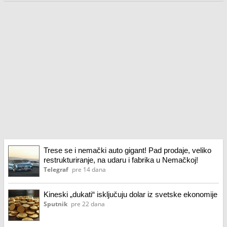
Trese se i nemački auto gigant! Pad prodaje, veliko
restrukturiranje, na udaru i fabrika u Nemačkoj!
Telegraf
pre 14 dana
Kineski „dukati“ isključuju dolar iz svetske ekonomije
Sputnik
pre 22 dana