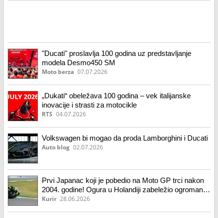
"Ducati" proslavlja 100 godina uz predstavljanje
modela Desmo450 SM
Moto berza
07.07.2026
„Dukati“ obeležava 100 godina – vek italijanske
inovacije i strasti za motocikle
RTS
04.07.2026
Volkswagen bi mogao da proda Lamborghini i Ducati
Auto blog
02.07.2026
Prvi Japanac koji je pobedio na Moto GP trci nakon
2004. godine! Ogura u Holandiji zabeležio ogroman
uspeh!
Kurir
28.06.2026