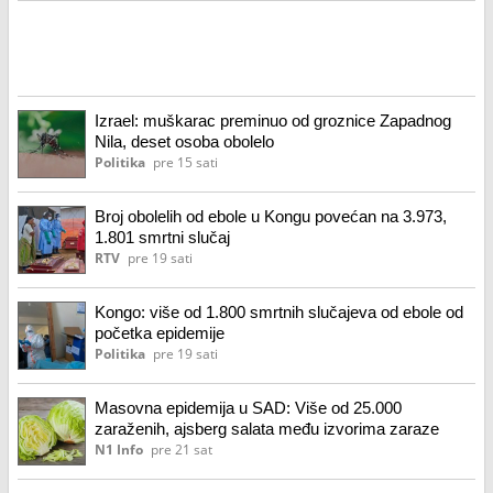
Izrael: muškarac preminuo od groznice Zapadnog
Nila, deset osoba obolelo
Politika
pre 15 sati
Broj obolelih od ebole u Kongu povećan na 3.973,
1.801 smrtni slučaj
RTV
pre 19 sati
Kongo: više od 1.800 smrtnih slučajeva od ebole od
početka epidemije
Politika
pre 19 sati
Masovna epidemija u SAD: Više od 25.000
zaraženih, ajsberg salata među izvorima zaraze
N1 Info
pre 21 sat