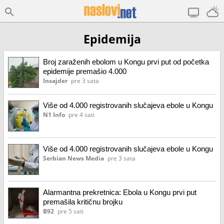
Epidemija
Broj zaraženih ebolom u Kongu prvi put od početka
epidemije premašio 4.000
Insajder
pre 3 sata
Više od 4.000 registrovanih slučajeva ebole u Kongu
N1 Info
pre 4 sati
Više od 4.000 registrovanih slučajeva ebole u Kongu
Serbian News Media
pre 3 sata
Alarmantna prekretnica: Ebola u Kongu prvi put
premašila kritičnu brojku
B92
pre 5 sati