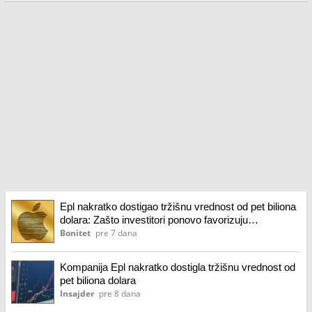
Epl nakratko dostigao tržišnu vrednost od pet biliona
dolara: Zašto investitori ponovo favorizuju
tehnološkog giganta?
Bonitet
pre 7 dana
Kompanija Epl nakratko dostigla tržišnu vrednost od
pet biliona dolara
Insajder
pre 8 dana