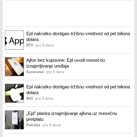
Epl nakratko dostigao tržišnu vrednost od pet biliona
dolara
RTV
pre 8 dana
Ajfon bez kupovine: Epl uvodi mesečno
iznajmljivanje uređaja
Euronews
pre 8 dana
Epl nakratko dostigao tržišnu vrednost od pet biliona
dolara
B92
pre 8 dana
„Epl” planira iznajmljivanje ajfona uz mesečnu
pretplatu
Politika
pre 8 dana