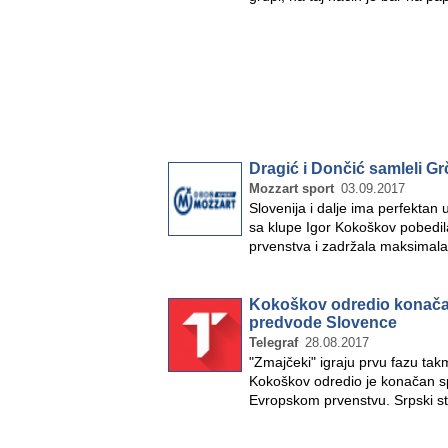
Dragić i Dončić samleli G
Mozzart sport
03.09.2017
Slovenija i dalje ima perfektan 
sa klupe Igor Kokoškov pobedil
prvenstva i zadržala maksimal
Kokoškov odredio konačan
predvode Slovence
Telegraf
28.08.2017
"Zmajčeki" igraju prvu fazu tak
Kokoškov odredio je konačan sp
Evropskom prvenstvu. Srpski st