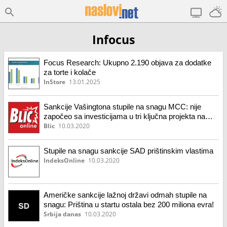
Infocus
Focus Research: Ukupno 2.190 objava za dodatke
za torte i kolače
InStore
13.01.2025
Sankcije Vašingtona stupile na snagu MCC: nije
započeo sa investicijama u tri ključna projekta na
Kosovu
Blic
10.03.2020
Stupile na snagu sankcije SAD prištinskim vlastima
IndeksOnline
10.03.2020
Američke sankcije lažnoj državi odmah stupile na
snagu: Priština u startu ostala bez 200 miliona evra!
Srbija danas
10.03.2020