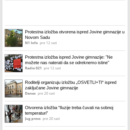
Protestna izložba otvorena ispred Jovine gimnazije u
Novom Sadu
N1 Info
pre 12 sati
Protestna izložba ispred Jovine gimnazije: "Ne
možete nas naterati da se odreknemo istine"
Radio 021
pre 12 sati
Roditelji organizuju izložbu „OSVETLI+TI“ ispred
zaključane Jovine gimnazije
Danas
pre 20 sati
Otvorena izložba “Iluzije treba čuvati na sobnoj
temperaturi”
Jug press
pre 20 sati