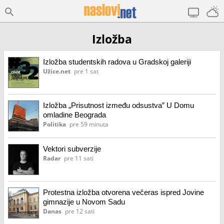
Izložba
Izložba studentskih radova u Gradskoj galeriji
Užice.net
pre 1 sat
Izložba „Prisutnost između odsustva” U Domu
omladine Beograda
Politika
pre 59 minuta
Vektori subverzije
Radar
pre 11 sati
Protestna izložba otvorena večeras ispred Jovine
gimnazije u Novom Sadu
Danas
pre 12 sati