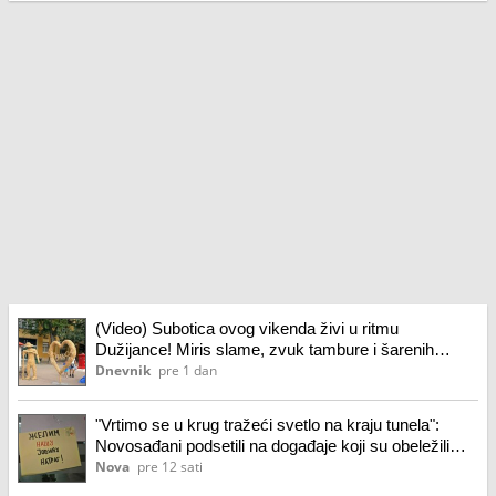
(Video) Subotica ovog vikenda živi u ritmu
Dužijance! Miris slame, zvuk tambure i šarenih
nošnji, a stiže i svečana povorka
Dnevnik
pre 1 dan
"Vrtimo se u krug tražeći svetlo na kraju tunela":
Novosađani podsetili na događaje koji su obeležili
poslednje dve godine u Jovinoj gimnaziji
Nova
pre 12 sati