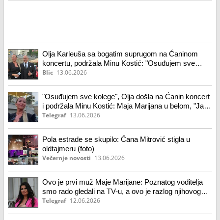
Olja Karleuša sa bogatim suprugom na Ćaninom
koncertu, podržala Minu Kostić: "Osuđujem sve
kolege" - Maja Marijana došla sva u belom: "Ja sam
Blic
13.06.2026
faca" (video)
"Osuđujem sve kolege", Olja došla na Ćanin koncert
i podržala Minu Kostić: Maja Marijana u belom, "Ja
sam faca"
Telegraf
13.06.2026
Pola estrade se skupilo: Ćana Mitrović stigla u
oldtajmeru (foto)
Večernje novosti
13.06.2026
Ovo je prvi muž Maje Marijane: Poznatog voditelja
smo rado gledali na TV-u, a ovo je razlog njihovog
razlaza
Telegraf
12.06.2026