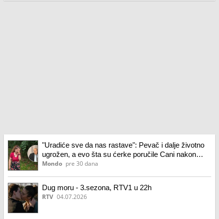
"Uradiće sve da nas rastave": Pevač i dalje životno
ugrožen, a evo šta su ćerke poručile Cani nakon
tuče u bolnici
Mondo
pre 30 dana
Dug moru - 3.sezona, RTV1 u 22h
RTV
04.07.2026