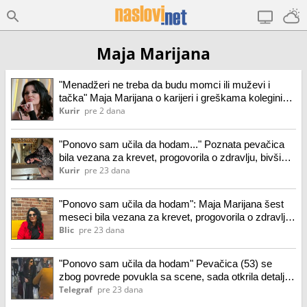
Maja Marijana
"Menadžeri ne treba da budu momci ili muževi i
tačka" Maja Marijana o karijeri i greškama koleginica:
Sukob interesa...
Kurir
pre 2 dana
"Ponovo sam učila da hodam..." Poznata pevačica
bila vezana za krevet, progovorila o zdravlju, bivšim
partnerima: Jedva sam se izborila za stan...
Kurir
pre 23 dana
"Ponovo sam učila da hodam": Maja Marijana šest
meseci bila vezana za krevet, progovorila o zdravlju,
bivšim partnerima i cenama na estradi: "Album košta
Blic
pre 23 dana
150.000 e" (video)
"Ponovo sam učila da hodam" Pevačica (53) se
zbog povrede povukla sa scene, sada otkrila detalje
borbe
Telegraf
pre 23 dana