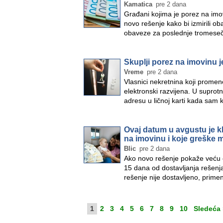
Kamatica
pre 2 dana
Građani kojima je porez na imo
novo rešenje kako bi izmirili ob
obaveze za poslednje tromeseč
Skuplji porez na imovinu je
Vreme
pre 2 dana
Vlasnici nekretnina koji promen
elektronski razvijena. U supro
adresu u ličnoj karti kada sam 
Ovaj datum u avgustu je kl
na imovinu i koje greške m
Blic
pre 2 dana
Ako novo rešenje pokaže veću o
15 dana od dostavljanja rešenja
rešenje nije dostavljeno, prim
1
2
3
4
5
6
7
8
9
10
Sledeća 