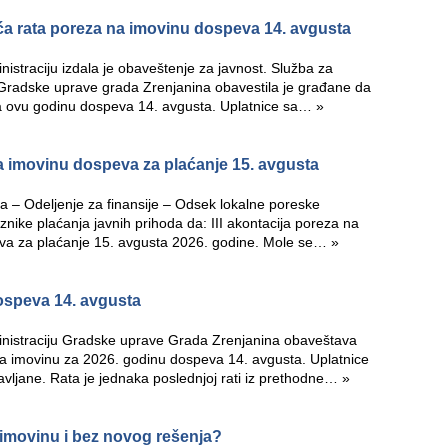
eća rata poreza na imovinu dospeva 14. avgusta
istraciju izdala je obaveštenje za javnost. Služba za
 Gradske uprave grada Zrenjanina obavestila je građane da
za ovu godinu dospeva 14. avgusta. Uplatnice sa…
»
a imovinu dospeva za plaćanje 15. avgusta
 – Odeljenje za finansije – Odsek lokalne poreske
nike plaćanja javnih prihoda da: III akontacija poreza na
va za plaćanje 15. avgusta 2026. godine. Mole se…
»
ospeva 14. avgusta
inistraciju Gradske uprave Grada Zrenjanina obaveštava
a imovinu za 2026. godinu dospeva 14. avgusta. Uplatnice
avljane. Rata je jednaka poslednjoj rati iz prethodne…
»
 imovinu i bez novog rešenja?