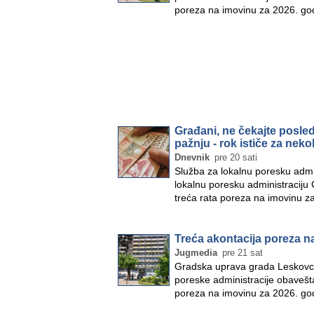
poreza na imovinu za 2026. go
Građani, ne čekajte posled
pažnju - rok ističe za neko
Dnevnik
pre 20 sati
Služba za lokalnu poresku admin
lokalnu poresku administraciju
treća rata poreza na imovinu 
Treća akontacija poreza na
Jugmedia
pre 21 sat
Gradska uprava grada Leskovca
poreske administracije obavešta
poreza na imovinu za 2026. go