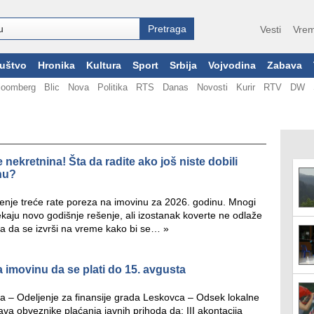
Vesti
Vrem
uštvo
Hronika
Kultura
Sport
Srbija
Vojvodina
Zabava
loomberg
Blic
Nova
Politika
RTS
Danas
Novosti
Kurir
RTV
DW
 nekretnina! Šta da radite ako još niste dobili
nu?
mirenje treće rate poreza na imovinu za 2026. godinu. Mnogi
čekaju novo godišnje rešenje, ali izostanak koverte ne odlaže
a da se izvrši na vreme kako bi se…
»
 imovinu da se plati do 15. avgusta
 – Odeljenje za finansije grada Leskovca – Odsek lokalne
va obveznike plaćanja javnih prihoda da: III akontacija