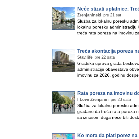
Neće stizati uplatnice: Tr
Zrenjaninski
pre 21 sat
Služba za lokalnu poresku admin
lokalnu poresku administraciju
treća rata poreza na imovinu 
Treća akontacija poreza n
Stav.life
pre 22 sata
Gradska uprava grada Leskovca
administracije obaveštava obvez
imovinu za 2026. godinu dospe
Rata poreza na imovinu d
I Love Zrenjanin
pre 23 sata
Služba za lokalnu poresku adm
građane da treća rata poreza n
sa iznosom duga neće biti dost
Ko mora da plati porez na