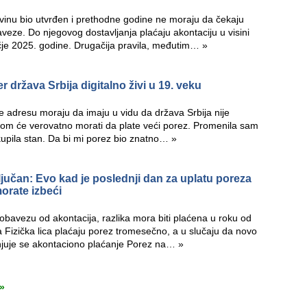
vinu bio utvrđen i prethodne godine ne moraju da čekaju
aveze. Do njegovog dostavljanja plaćaju akontaciju u visini
je 2025. godine. Drugačija pravila, međutim…
»
r država Srbija digitalno živi u 19. veku
e adresu moraju da imaju u vidu da država Srbija nije
tnom će verovatno morati da plate veći porez. Promenila sam
kupila stan. Da bi mi porez bio znatno…
»
jučan: Evo kad je poslednji dan za uplatu poreza
orate izbeći
bavezu od akontacija, razlika mora biti plaćena u roku od
 Fizička lica plaćaju porez tromesečno, a u slučaju da novo
enjuje se akontaciono plaćanje Porez na…
»
»