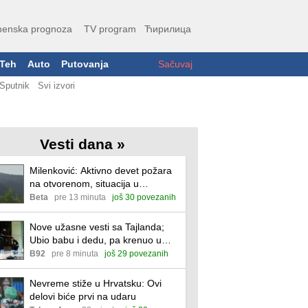
enska prognoza
TV program
Ћирилица
Teh
Auto
Putovanja
Sačuvaj
Sputnik
Svi izvori
Vesti dana »
Milenković: Aktivno devet požara
na otvorenom, situacija u
Deliblatskoj peščari povoljnija
Beta
pre 13 minuta
još 30 povezanih
Nove užasne vesti sa Tajlanda;
Ubio babu i dedu, pa krenuo u
krvav pohod FOTO/VIDEO
B92
pre 8 minuta
još 29 povezanih
Nevreme stiže u Hrvatsku: Ovi
delovi biće prvi na udaru