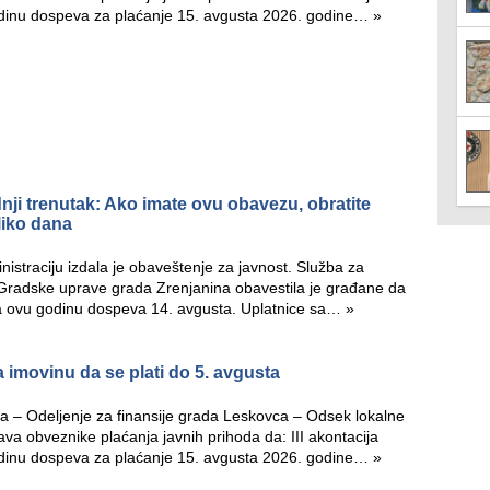
dinu dospeva za plaćanje 15. avgusta 2026. godine…
»
nji trenutak: Ako imate ovu obavezu, obratite
liko dana
istraciju izdala je obaveštenje za javnost. Služba za
 Gradske uprave grada Zrenjanina obavestila je građane da
za ovu godinu dospeva 14. avgusta. Uplatnice sa…
»
 imovinu da se plati do 5. avgusta
 – Odeljenje za finansije grada Leskovca – Odsek lokalne
va obveznike plaćanja javnih prihoda da: III akontacija
dinu dospeva za plaćanje 15. avgusta 2026. godine…
»