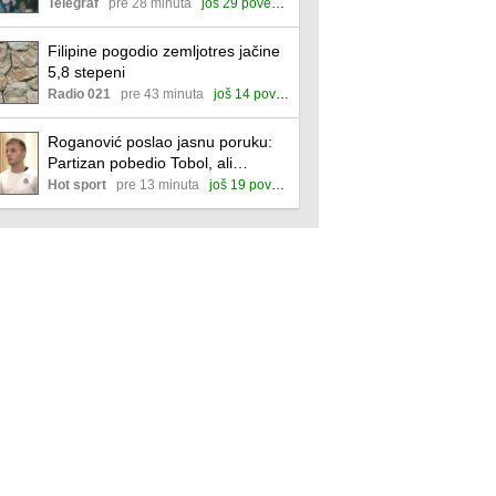
Telegraf
pre 28 minuta
još 29 povezanih
Filipine pogodio zemljotres jačine
5,8 stepeni
Radio 021
pre 43 minuta
još 14 povezanih
Roganović poslao jasnu poruku:
Partizan pobedio Tobol, ali
opuštanja nema!
Hot sport
pre 13 minuta
još 19 povezanih