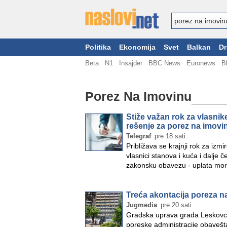
Politika
Ekonomija
Svet
Balkan
Dr
Beta
N1
Insajder
BBC News
Euronews
B
Porez Na Imovinu
Stiže važan rok za vlasnike
rešenje za porez na imovi
Telegraf
pre 18 sati
Približava se krajnji rok za iz
vlasnici stanova i kuća i dalje 
zakonsku obavezu - uplata mor
Treća akontacija poreza na
Jugmedia
pre 20 sati
Gradska uprava grada Leskovca
poreske administracije obavešta