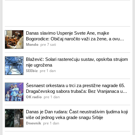
Danas slavimo Uspenje Svete Ane, majke
Bogorodice: Običaj naročito važi za žene, a ovu
molitvu treba izgovoriti
Mondo
pre 7 sati
Blažević: Solari rasterećuju sustav, opskrba strujom
nije ugrožena
SEEbiz
pre 1 dan
Šesnaest orkestara u trci za prestižne nagrade 65.
Dragačevskog sabora trubača: Bez Vranjanaca u
takmičarskom delu
OK radio
pre 1 dan
Danas je Dan rudara: Čast neustrašivim ljudima koji
više od jednog veka grade snagu Srbije
Dnevnik
pre 1 dan