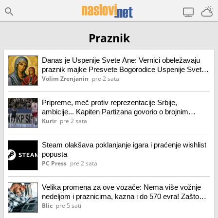
Praznik
Danas je Uspenije Svete Ane: Vernici obeležavaju
praznik majke Presvete Bogorodice Uspenije Svete
Ane
Volim Zrenjanin
pre 2 sata
Pripreme, meč protiv reprezentacije Srbije,
ambicije... Kapiten Partizana govorio o brojnim
zanimljivim temama: "Nadam se da će derbi biti
Kurir
pre 2 sata
praznik futsala!"
Steam olakšava poklanjanje igara i praćenje wishlist
popusta
PC Press
pre 2 sata
Velika promena za ove vozače: Nema više vožnje
nedeljom i praznicima, kazna i do 570 evra! Zašto
Nemačka planira zabranu
Blic
pre 5 sati