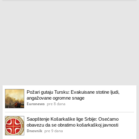
Požari gutaju Tursku: Evakuisane stotine ljudi,
angažovane ogromne snage
Euronews
pre 8 dana
Saopštenje Košarkaške lige Srbije: Osećamo
obavezu da se obratimo košarkaškoj javnosti
Dnevnik
pre 9 dana