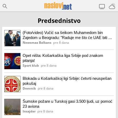
Predsednistvo
(Foto/video) Vučić sa šeikom Muhamedom bin
Zajedom u Beogradu: "Raduje me što će UAE biti na
EXPO 2027"
Newsmax Balkans
pre 8 dana
Opet ništa: Košarkaška liga Srbije pod znakom
pitanja!
Sport klub
pre 8 dana
Blokada u Košarkaškoj ligi Srbije: četvrti neuspešan
pokušaj
Dnevnik
pre 8 dana
Šumske požare u Turskoj gasi 3.500 ljudi, uz pomoć
23 aviona
Insajder
pre 8 dana