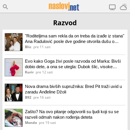
Razvod
"Roditeljima sam rekla da on treba da izađe iz stana"
Ana Radulović posle dve godine otvorila dušu o
razvodu od Mirčeta: "Insistirao je na tome"
Blic
pre 11 sati
Evo kako Goga živi posle razvoda od Marka: Bivši
dobio dete, a ona se utegla: Dubok šlic, visoke
potpetice, sija kao nikad! (foto)
Kurir
pre 12 sati
Nova drama bivših supružnika: Bred Pit traži uvid u
zaradu Anđeline Džoli
B92
pre 16 sati
Zašto? Na ovo pitanje odgovorili su ljudi koji su se
razveli odmah nakon rođenja deteta
Mondo
pre 19 sati