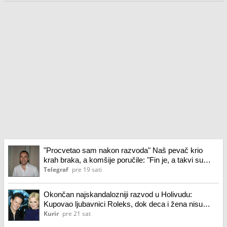
"Procvetao sam nakon razvoda" Naš pevač krio
krah braka, a komšije poručile: "Fin je, a takvi su
najgori"
Telegraf
pre 19 sati
Okončan najskandalozniji razvod u Holivudu:
Kupovao ljubavnici Roleks, dok deca i žena nisu
imali šta da jedu
Kurir
pre 21 sat