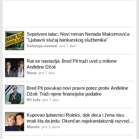
Sopstveni talac: Novi roman Nenada Maksimovića
"Ljubavni slučaj bankarskog službenika"
Večernje novosti
pre 1 dan
Rat se nastavlja: Bred Pit traži uvid u milione
Anđeline Džoli
Nova
pre 1 dan
Bred Pit povukao novi pravni potez protiv Anđeline
Džoli: Traži njene finansijske podatke
N1 Info
pre 1 dan
Kupovao ljubavnici Roleks, dok deca i žena nisu
imali šta da jedu: Okončan najskandalozniji razvod u
Holivudu
Mondo
pre 2 dana