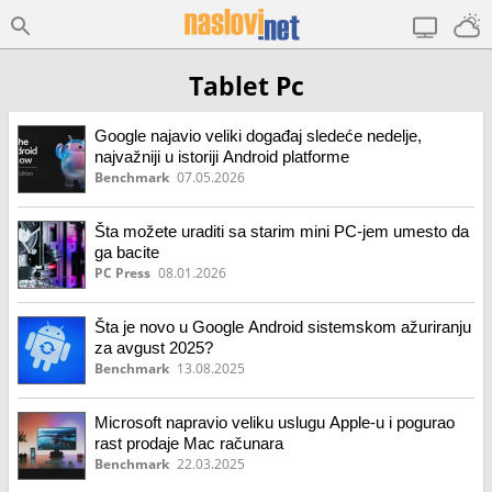
Tablet Pc
Google najavio veliki događaj sledeće nedelje,
najvažniji u istoriji Android platforme
Benchmark
07.05.2026
Šta možete uraditi sa starim mini PC-jem umesto da
ga bacite
PC Press
08.01.2026
Šta je novo u Google Android sistemskom ažuriranju
za avgust 2025?
Benchmark
13.08.2025
Microsoft napravio veliku uslugu Apple-u i pogurao
rast prodaje Mac računara
Benchmark
22.03.2025