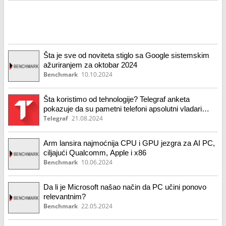
Šta je sve od noviteta stiglo sa Google sistemskim
ažuriranjem za oktobar 2024
Benchmark
10.10.2024
Šta koristimo od tehnologije? Telegraf anketa
pokazuje da su pametni telefoni apsolutni vladari
svakodnevice
Telegraf
21.08.2024
Arm lansira najmoćnija CPU i GPU jezgra za AI PC,
ciljajući Qualcomm, Apple i x86
Benchmark
10.06.2024
Da li je Microsoft našao način da PC učini ponovo
relevantnim?
Benchmark
22.05.2024