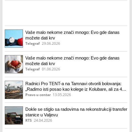
Vaše malo nekome znači mnogo: Evo gde danas
možete dati krv
Telegraf
29.06.2026
Vaše malo nekome znači mnogo: Evo gde danas
možete dati krv
Telegraf
01.06.2026
Radnici Pro TENT-a na Tamnavi otvorili bolovanja:
„Radimo isti posao kao kolege iz Kolubare, ali za 40
do 50 hiljada dinara manje“
Pravo u centar
13.05.2026
Dokle se stiglo sa radovima na rekonstrukciji transfer
stanice u Valjevu
RTS
24.04.2026