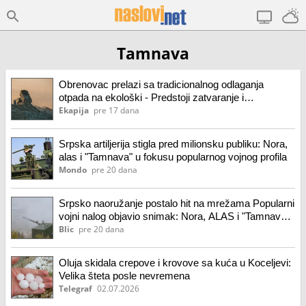
Tamnava
Obrenovac prelazi sa tradicionalnog odlaganja
otpada na ekološki - Predstoji zatvaranje i
rekultivacija deponije "Grebača"
Ekapija
pre 17 dana
Srpska artiljerija stigla pred milionsku publiku: Nora,
alas i "Tamnava" u fokusu popularnog vojnog profila
Mondo
pre 20 dana
Srpsko naoružanje postalo hit na mrežama Popularni
vojni nalog objavio snimak: Nora, ALAS i "Tamnava"
osvanuli na milionskoj stranici (video)
Blic
pre 20 dana
Oluja skidala crepove i krovove sa kuća u Koceljevi:
Velika šteta posle nevremena
Telegraf
02.07.2026