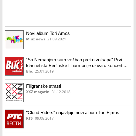
Novi album Tori Amos
Mjuz news
21.09.2021
“Sa Nemanjom sam vežbao preko votsapa” Prvi
klarinetista Berlinske filharmonije uživa u koncertima
sa Radulovićem
Blic
25.01.2019
Filigranske strasti
XXZ magazin
31.12.2018
"Cloud Riders" najavljuje novi album Tori Ejmos
RTS
09.08.2017