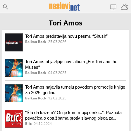
Tori Amos
Tori Amos predstavlja novu pesmu “Shush”
Balkan Rock
25.03.2026
Tori Amos objavljuje novi album „For Tori and the
Muses“
Balkan Rock
04.03.2025
Tori Amos najavila turneju povodom promocije knjige
za 2025. godinu
Balkan Rock
12.02.2025
"Šta da kažem? On je kum mojoj ćerki...": Poznata
pevačica o optužbama protiv slavnog pisca za
seksualne napade
Blic
04.12.2024