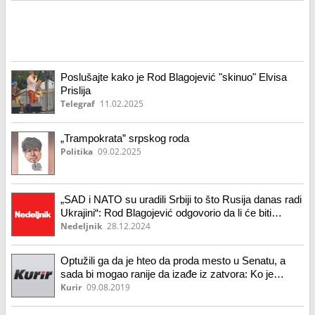
Poslušajte kako je Rod Blagojević "skinuo" Elvisa
Prislija
Telegraf
11.02.2025
„Trampokrata” srpskog roda
Politika
09.02.2025
„SAD i NATO su uradili Srbiji to što Rusija danas radi
Ukrajini“: Rod Blagojević odgovorio da li će biti
ambasador Amerike u Beogradu
Nedeljnik
28.12.2024
Optužili ga da je hteo da proda mesto u Senatu, a
sada bi mogao ranije da izađe iz zatvora: Ko je
američki Srbin Rod Blagojević i kakve su njegove
Kurir
09.08.2019
veze sa Trampom! (video)