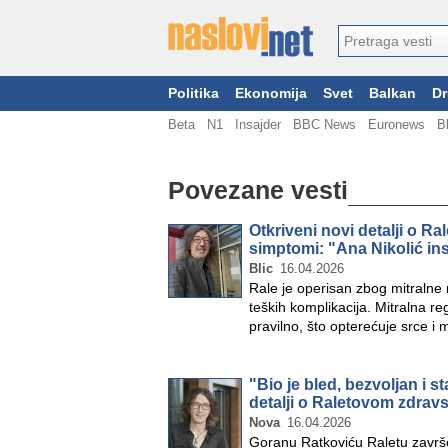
Politika
Ekonomija
Svet
Balkan
Dr
Beta
N1
Insajder
BBC News
Euronews
B
Povezane vesti
Otkriveni novi detalji o R
simptomi: "Ana Nikolić ins
Blic
16.04.2026
Rale je operisan zbog mitralne 
teških komplikacija. Mitralna re
pravilno, što opterećuje srce i
"Bio je bled, bezvoljan i 
detalji o Raletovom zdrav
Nova
16.04.2026
Goranu Ratkoviću Raletu završ