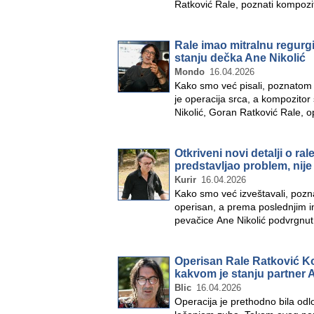
Ratković Rale, poznati kompozi
Rale imao mitralnu regurgi
stanju dečka Ane Nikolić
Mondo
16.04.2026
Kako smo već pisali, poznato
je operacija srca, a kompozito
Nikolić, Goran Ratković Rale, 
Otkriveni novi detalji o r
predstavljao problem, nij
Kurir
16.04.2026
Kako smo već izveštavali, pozn
operisan, a prema poslednjim 
pevačice Ane Nikolić podvrgnut j
zdravstvenog…
»
Operisan Rale Ratković Ko
kakvom je stanju partner 
Blic
16.04.2026
Operacija je prethodno bila od