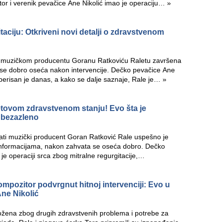
tor i verenik pevačice Ane Nikolić imao je operaciju…
»
taciju: Otkriveni novi detalji o zdravstvenom
m muzičkom producentu Goranu Ratkoviću Raletu završena
r se dobro oseća nakon intervencije. Dečko pevačice Ane
operisan je danas, a kako se dalje saznaje, Rale je…
»
aletovom zdravstvenom stanju! Evo šta je
e bezazleno
ati muzički producent Goran Ratković Rale uspešno je
informacijama, nakon zahvata se oseća dobro. Dečko
e operaciji srca zbog mitralne regurgitacije,
mpozitor podvrgnut hitnoj intervenciji: Evo u
Ane Nikolić
ložena zbog drugih zdravstvenih problema i potrebe za