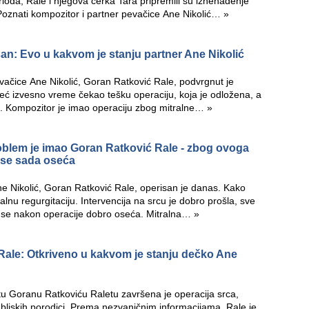
oda, Rale i njegova ćerka Tara pripremili su iznenađenje
Poznati kompozitor i partner pevačice Ane Nikolić…
»
san: Evo u kakvom je stanju partner Ane Nikolić
vačice Ane Nikolić, Goran Ratković Rale, podvrgnut je
već izvesno vreme čekao tešku operaciju, koja je odložena, a
. Kompozitor je imao operaciju zbog mitralne…
»
blem je imao Goran Ratković Rale - zbog ovoga
 se sada oseća
e Nikolić, Goran Ratković Rale, operisan je danas. Kako
lnu regurgitaciju. Intervencija na srcu je dobro prošla, sve
r se nakon operacije dobro oseća. Mitralna…
»
Rale: Otkriveno u kakvom je stanju dečko Ane
Goranu Ratkoviću Raletu završena je operacija srca,
 bliskih porodici. Prema nezvaničnim informacijama, Rale je