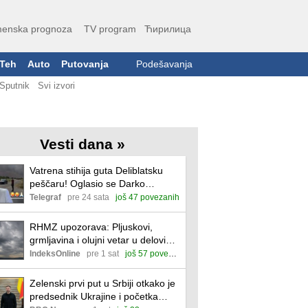
enska prognoza
TV program
Ћирилица
Teh
Auto
Putovanja
Podešavanja
Sputnik
Svi izvori
Vesti dana »
Vatrena stihija guta Deliblatsku
peščaru! Oglasio se Darko
Tanasijević, požar se približava
Telegraf
pre 24 sata
još 47 povezanih
njegovoj kući!
RHMZ upozorava: Pljuskovi,
grmljavina i olujni vetar u delovima
Srbije
IndeksOnline
pre 1 sat
još 57 povezanih
Zelenski prvi put u Srbiji otkako je
predsednik Ukrajine i početka