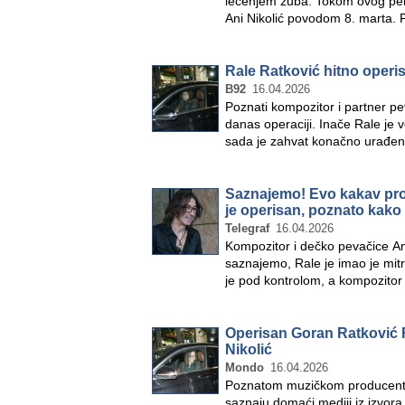
lečenjem zuba. Tokom ovog peri
Ani Nikolić povodom 8. marta. 
Rale Ratković hitno operi
B92
16.04.2026
Poznati kompozitor i partner pe
danas operaciji. Inače Rale je 
sada je zahvat konačno urađen
Saznajemo! Evo kakav pro
je operisan, poznato kako
Telegraf
16.04.2026
Kompozitor i dečko pevačice An
saznajemo, Rale je imao je mitra
je pod kontrolom, a kompozito
Operisan Goran Ratković 
Nikolić
Mondo
16.04.2026
Poznatom muzičkom producentu 
saznaju domaći mediji iz izvora