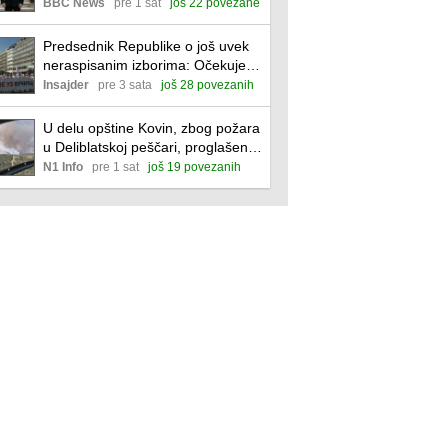
ruske invazije
BBC News
pre 1 sat
još 22 povezane
Predsednik Republike o još uvek
neraspisanim izborima: Očekujem
izbornu pobedu i u Beogradu i
Insajder
pre 3 sata
još 28 povezanih
Novom Sadu
U delu opštine Kovin, zbog požara
u Deliblatskoj peščari, proglašena
vanredna situacija
N1 Info
pre 1 sat
još 19 povezanih