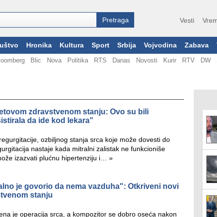
Vesti
Vrem
uštvo
Hronika
Kultura
Sport
Srbija
Vojvodina
Zabava
loomberg
Blic
Nova
Politika
RTS
Danas
Novosti
Kurir
RTV
DW
aletovom zdravstvenom stanju: Ovo su bili
istirala da ide kod lekara"
regurgitacije, ozbiljnog stanja srca koje može dovesti do
gurgitacija nastaje kada mitralni zalistak ne funkcioniše
 može izazvati plućnu hipertenziju i…
»
stalno je govorio da nema vazduha": Otkriveni novi
stvenom stanju
ena je operacija srca, a kompozitor se dobro oseća nakon