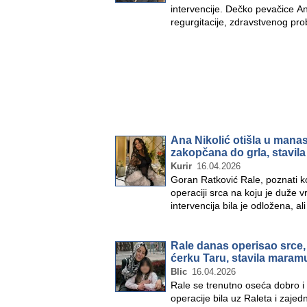
intervencije. Dečko pevačice An
regurgitacije, zdravstvenog pr
Ana Nikolić otišla u manas
zakopčana do grla, stavil
Kurir
16.04.2026
Goran Ratković Rale, poznati ko
operaciji srca na koju je duže
intervencija bila je odložena, a
Rale danas operisao srce, 
ćerku Taru, stavila maram
Blic
16.04.2026
Rale se trenutno oseća dobro i
operacije bila uz Raleta i zaje