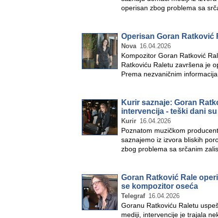
operisan zbog problema sa srč
Operisan Goran Ratković 
Nova
16.04.2026
Kompozitor Goran Ratković Ra
Ratkoviću Raletu završena je ope
Prema nezvaničnim informacij
Kurir saznaje: Goran Ratk
intervencija - teški dani su
Kurir
16.04.2026
Poznatom muzičkom producentu 
saznajemo iz izvora bliskih po
zbog problema sa srčanim zali
Goran Ratković Rale operis
se kompozitor oseća
Telegraf
16.04.2026
Goranu Ratkoviću Raletu uspešn
mediji, intervencije je trajala 