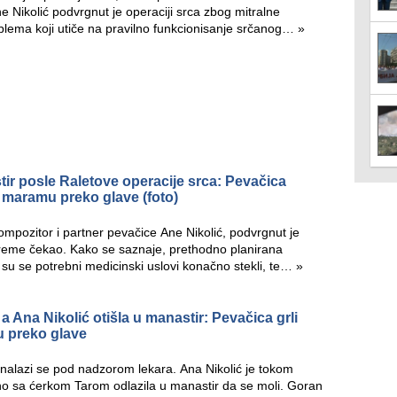
e Nikolić podvrgnut je operaciji srca zbog mitralne
oblema koji utiče na pravilno funkcionisanje srčanog…
»
tir posle Raletove operacije srca: Pevačica
a maramu preko glave (foto)
mpozitor i partner pevačice Ane Nikolić, podvrgnut je
 vreme čekao. Kako se saznaje, prethodno planirana
li su se potrebni medicinski uslovi konačno stekli, te…
»
a Ana Nikolić otišla u manastir: Pevačica grli
u preko glave
 nalazi se pod nadzorom lekara. Ana Nikolić je tokom
dno sa ćerkom Tarom odlazila u manastir da se moli. Goran