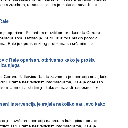
anim zaliskom, a medicinski tim je, kako se navodi…
»
Rale
le je operisan. Poznatom muzičkom producentu Goranu
racija srca, saznao je "Kurir" iz izvora bliskih porodici.
ama, Rale je operisan zbog problema sa srčanim…
»
ović Rale operisan, otkrivamo kako je prošla
 iza njega
Goranu Ratkoviću Raletu završena je operacija srca, kako
rodici. Prema nezvaničnim informacijama, Rale je operisan
skom, a medicinski tim je, kako se navodi, uspešno…
»
an! Intervencija je trajala nekoliko sati, evo kako
o je završena operacija na srcu, a kako pišu domaći
nekoliko sati. Prema nezvaničnim informacijama, Rale je