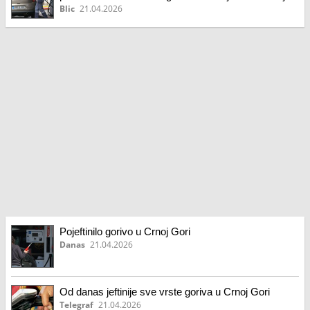
za dva do osam centi
Blic
21.04.2026
Pojeftinilo gorivo u Crnoj Gori
Danas
21.04.2026
Od danas jeftinije sve vrste goriva u Crnoj Gori
Telegraf
21.04.2026